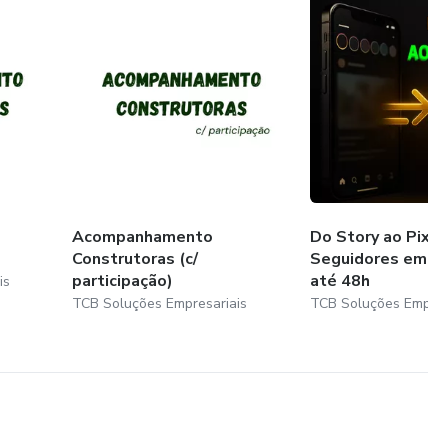
Acompanhamento
Do Story ao Pix: 
Construtoras (c/
Seguidores em C
participação)
até 48h
is
TCB Soluções Empresariais
TCB Soluções Empres