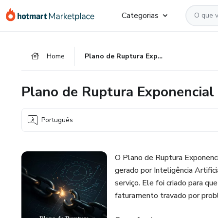
Ir
Ir
Ir
Categorias
para
para
para
o
o
o
conteúdo
pagamento
rodapé
Home
Plano de Ruptura Exponencial - IA
principal
Plano de Ruptura Exponencial 
Português
O Plano de Ruptura Exponencia
gerado por Inteligência Artif
serviço. Ele foi criado para 
faturamento travado por proble