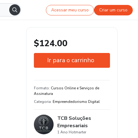
Acessar meu curso
Criar um curso
$124.00
Ir para o carrinho
Garantia de 7 dias
Estude do seu jeito e em qualquer
Formato
:
Cursos Online e Serviços de
dispositivo
Assinatura
Categoria
:
Empreendedorismo Digital
TCB Soluções
Empresariais
1 Ano Hotmarter