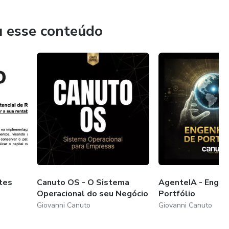
zes de conseguir obter resultados consistentes no Mercado
a para o longo prazo, além de ter muito mais liberdade
u esse conteúdo
aproveitar a família.
tes
Canuto OS - O Sistema
AgenteIA - Engen
Operacional do seu Negócio
Portfólio
Giovanni Canuto
Giovanni Canuto