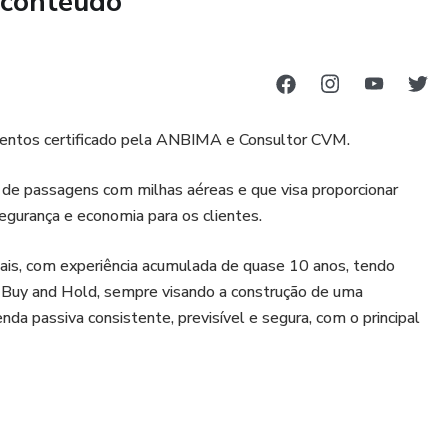
 conteúdo
l, você finalmente terá um caminho claro para sair da
r e começar a investir de forma estratégica e rentável.
ando entender sozinho, em uma semana você terá sua
mentos certificado pela ANBIMA e Consultor CVM.
 organizados e um plano sob medida para alcançar a liberdade
de passagens com milhas aéreas e que visa proporcionar
egurança e economia para os clientes.
ais, com experiência acumulada de quase 10 anos, tendo
o Buy and Hold, sempre visando a construção de uma
nda passiva consistente, previsível e segura, com o principal
mentos, Finanças, Milhas Aéreas, Viagens e
nuto e no meu Instagram @giovannicanuto.