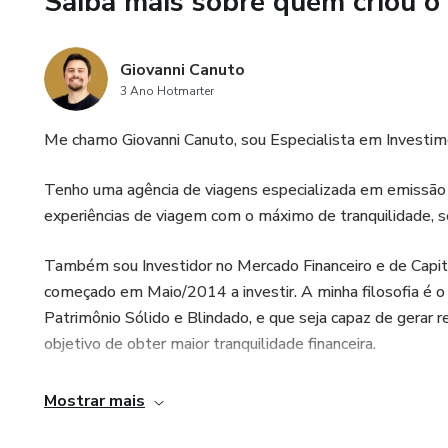
Saiba mais sobre quem criou o
O que você ganha com isso:
Com o Plano de Voo Patrimonia
Giovanni Canuto
estagnação, parar de improvisa
3 Ano Hotmarter
Em vez de perder meses tent
Me chamo Giovanni Canuto, sou Especialista em Investi
carteira pronta, seus aportes
Tenho uma agência de viagens especializada em emissão 
financeira.
experiências de viagem com o máximo de tranquilidade, s
Também sou Investidor no Mercado Financeiro e de Capit
começado em Maio/2014 a investir. A minha filosofia é 
Patrimônio Sólido e Blindado, e que seja capaz de gerar re
objetivo de obter maior tranquilidade financeira.
Hoje em em dia eu dissemino conhecimento sobre Investi
Mostrar mais
Empreendedorismo no meu canal do YouTube @giovannica