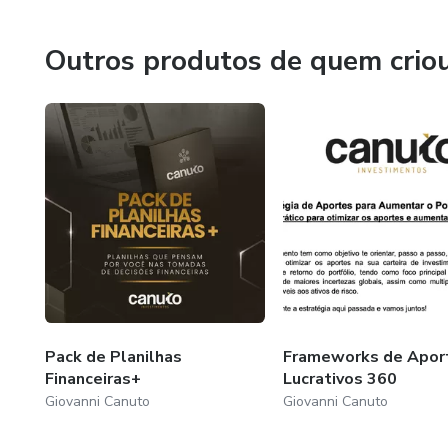
O meu objetivo é mostrar que as pessoas são muito capa
e montar uma carteira de investimentos sólida e vencedor
Outros produtos de quem crio
financeira, geográfica e de tempo, para poder viajar mais e 
Pack de Planilhas
Frameworks de Apor
Financeiras+
Lucrativos 360
Giovanni Canuto
Giovanni Canuto