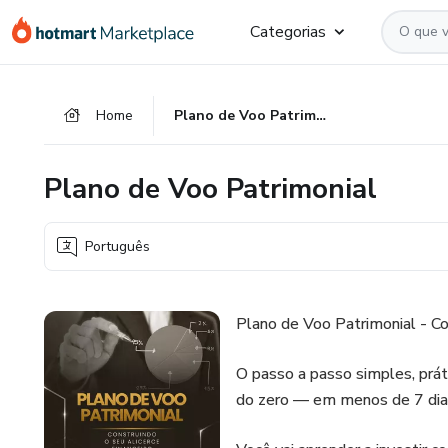
Ir
Ir
Ir
Categorias
para
para
para
o
o
o
conteúdo
pagamento
rodapé
Home
Plano de Voo Patrimonial
principal
Plano de Voo Patrimonial
Português
Plano de Voo Patrimonial - Co
O passo a passo simples, prát
do zero — em menos de 7 dia