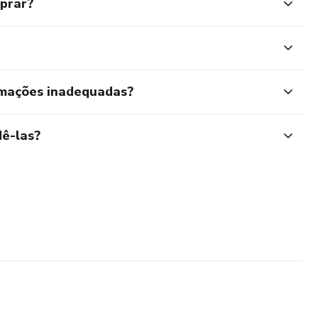
mprar?
rmações inadequadas?
ê-las?