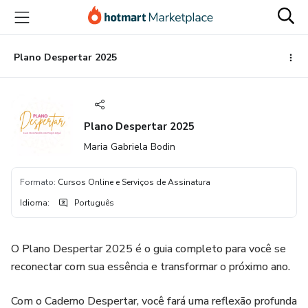
Ir
Ir
Ir
para
para
para
o
o
o
conteúdo
pagamento
rodapé
Plano Despertar 2025
principal
Plano Despertar 2025
Maria Gabriela Bodin
Formato
:
Cursos Online e Serviços de Assinatura
Idioma
:
Português
O Plano Despertar 2025 é o guia completo para você se
reconectar com sua essência e transformar o próximo ano.
Com o Caderno Despertar, você fará uma reflexão profunda