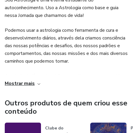
Sou Astróloga e uma eterna estudante do
autoconhecimento. Uso a Astrologia como base e guia
nessa Jornada que chamamos de vida!
Podemos usar a astrologia como ferramenta de cura e
desenvolvimento diários, através dela criamos consciência
das nossas potências e desafios, dos nossos padrões e
comportamentos, das nossas missões e dos mais diversos
caminhos que podemos tomar.
A astrologia já me deu chão em muitas vezes que a vida
Mostrar mais
estava confusa e meio sem rumo. Por isso, minha missão é
trazer essa ferramenta pra ajudar o máximo de pessoas
possíveis a encontrar seus caminhos ♥
Outros produtos de quem criou esse
conteúdo
Clube do
P