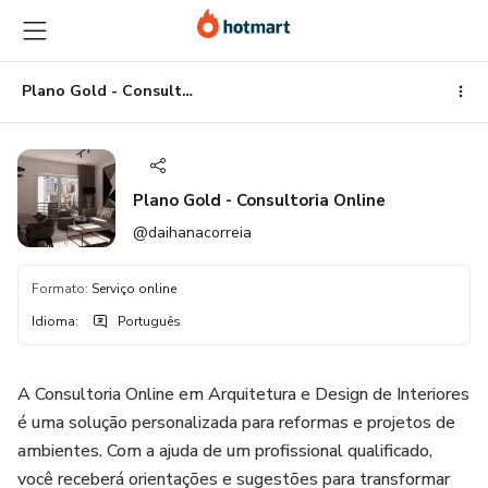
Ir
Ir
Ir
para
para
para
o
o
o
conteúdo
pagamento
rodapé
Plano Gold - Consultoria Online
principal
Plano Gold - Consultoria Online
@daihanacorreia
Formato
:
Serviço online
Idioma
:
Português
A Consultoria Online em Arquitetura e Design de Interiores
é uma solução personalizada para reformas e projetos de
ambientes. Com a ajuda de um profissional qualificado,
você receberá orientações e sugestões para transformar