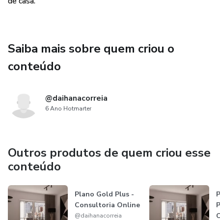
de casa.
5. Atendimento Exclusivo.
Saiba mais sobre quem criou o
Você vai receber todo o seu projeto em arquivo PDF, com
todas as informações e especificações, perfeito para você
conteúdo
consultar sempre que precisar, além de receber também a
sua lista de compras listando todos os itens do seu
@daihanacorreia
projeto!
6 Ano Hotmarter
Outros produtos de quem criou esse
conteúdo
Plano Gold Plus -
P
Consultoria Online
P
C
@daihanacorreia