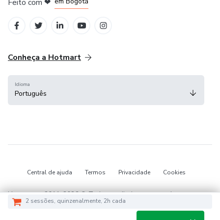
em Bogotá
Feito com
❤
em Belo Horizonte
na Cidade do México
Conheça a Hotmart
Idioma
Português
Central de ajuda
Termos
Privacidade
Cookies
Hotmart — 2011-2026 © Todos os direitos reservados.
2 sessões, quinzenalmente, 2h cada