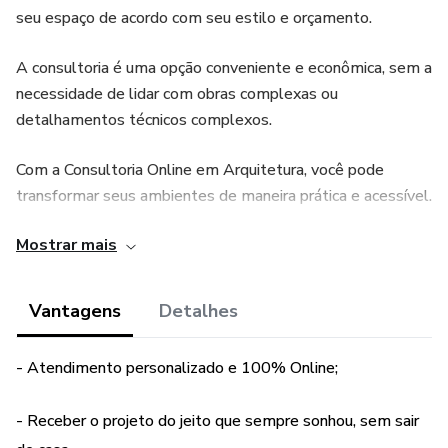
seu espaço de acordo com seu estilo e orçamento.
A consultoria é uma opção conveniente e econômica, sem a
necessidade de lidar com obras complexas ou
detalhamentos técnicos complexos.
Com a Consultoria Online em Arquitetura, você pode
transformar seus ambientes de maneira prática e acessível.
Mostrar mais
O que você vai receber:
1. Design Personalizado;
Vantagens
Detalhes
2. Layout da planta baixa do ambiente;
- Atendimento personalizado e 100% Online;
3. Imagens 3D;
- Receber o projeto do jeito que sempre sonhou, sem sair
4. Sugestões de acabamento;