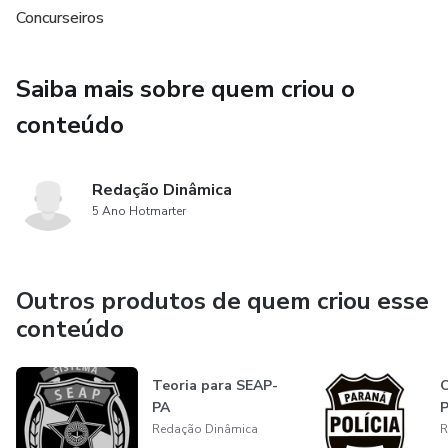
Concurseiros
Introdução + desenvolvimento + conclusão -> passo a
passo.
Saiba mais sobre quem criou o
Somente após essas correções e o professor julgar que o
conteúdo
aluno está apto é que começam a contar as correções
Redação Dinâmica
Inclui 4 correções + bônus.
5 Ano Hotmarter
Outros produtos de quem criou esse
conteúdo
Teoria para SEAP-
C
PA
Redação Dinâmica
R