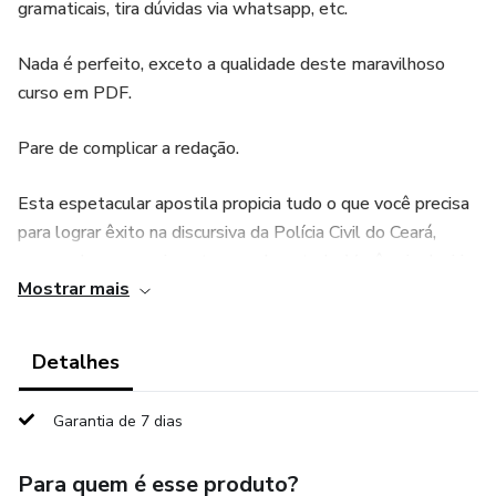
gramaticais, tira dúvidas via whatsapp, etc.
Nada é perfeito, exceto a qualidade deste maravilhoso
curso em PDF.
Pare de complicar a redação.
Esta espetacular apostila propicia tudo o que você precisa
para lograr êxito na discursiva da Polícia Civil do Ceará,
poupando seu precioso tempo de estudo. Você vai adquirir
Mostrar mais
proficiência em todos os aspectos redacionais exigidos
pela IDECAN. Assim, poderá elaborar a redação com
qualidade, segurança e celeridade.
Detalhes
Neste curso, vamos literalmente “pegar na sua mão”, você
Garantia de 7 dias
terá o acompanhamento direto via whatsapp com o
professor e com correções individuais de cada fase da
Para quem é esse produto?
discursiva.