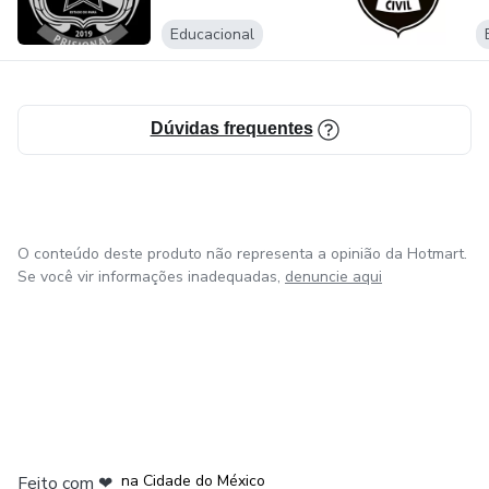
Educacional
Dúvidas frequentes
O conteúdo deste produto não representa a opinião da Hotmart.
Se você vir informações inadequadas,
denuncie aqui
em Bogotá
em Amsterdam
em Madrid
na Cidade do México
Feito com
❤