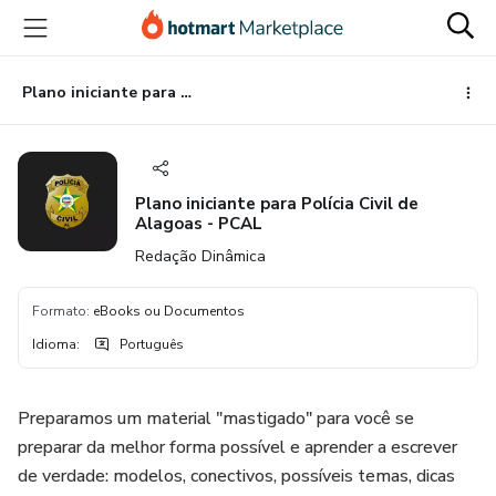
Ir
Ir
Ir
para
para
para
o
o
o
conteúdo
pagamento
rodapé
Plano iniciante para Polícia Civil de Alagoas - PCAL
principal
Plano iniciante para Polícia Civil de
Alagoas - PCAL
Redação Dinâmica
Formato
:
eBooks ou Documentos
Idioma
:
Português
Preparamos um material "mastigado" para você se
preparar da melhor forma possível e aprender a escrever
de verdade: modelos, conectivos, possíveis temas, dicas