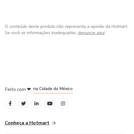
O conteúdo deste produto não representa a opinião da Hotmart.
Se você vir informações inadequadas,
denuncie aqui
em Bogotá
em Amsterdam
em Madrid
na Cidade do México
Feito com
❤
em Belo Horizonte
Conheça a Hotmart