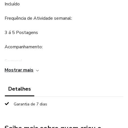
Incluído
Frequência de Atividade semanal:
3 á 5 Postagens
Acompanhamento:
Semanal
Mostrar mais
Tráfego Pago e Anúncios nas principais plataformas
digitais:
Detalhes
Não Incluso
Garantia de 7 dias