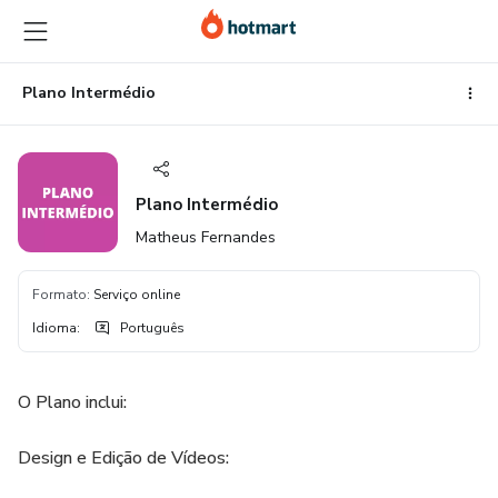
Ir
Ir
Ir
para
para
para
o
o
o
conteúdo
pagamento
rodapé
Plano Intermédio
principal
Plano Intermédio
Matheus Fernandes
Formato
:
Serviço online
Idioma
:
Português
O Plano inclui:
Design e Edição de Vídeos: