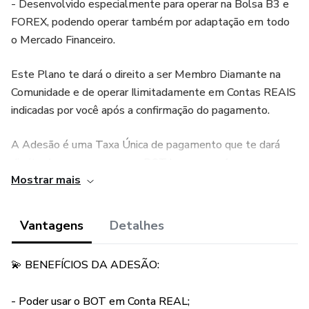
- Desenvolvido especialmente para operar na Bolsa B3 e
FOREX, podendo operar também por adaptação em todo
o Mercado Financeiro.
Este Plano te dará o direito a ser Membro Diamante na
Comunidade e de operar Ilimitadamente em Contas REAIS
indicadas por você após a confirmação do pagamento.
A Adesão é uma Taxa Única de pagamento que te dará
direito de começar a usar o BOT bem como fazer um
Mostrar mais
*CURSO (de R$ 1,00) em PDF ao qual será liberado após
a confirmação do Pagamento da Adesão + Plano e o
Preenchimento de um Formulário com seus Dados.
Vantagens
Detalhes
Plano Mensal = R$ 760,00
💫 BENEFÍCIOS DA ADESÃO:
Taxa Única de Adesão = R$ 1.250,00
- Poder usar o BOT em Conta REAL;