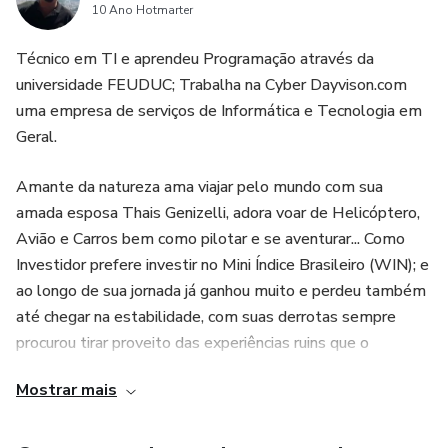
+ 💰 Permissão para Parceria Comissionada, ao qual você
10 Ano Hotmarter
ganhará 25% por Indicação/Adesão. 🤑 🚀🚀🚀
Técnico em TI e aprendeu Programação através da
universidade FEUDUC; Trabalha na Cyber Dayvison.com
AO COMPRAR A ADESÃO + PLANO VOCÊ DECLARA
uma empresa de serviços de Informática e Tecnologia em
QUE ACEITOU OS SEGUINTES TERMOS DE USO:
Geral.
https://bit.ly/-termos-de-uso
Amante da natureza ama viajar pelo mundo com sua
amada esposa Thais Genizelli, adora voar de Helicóptero,
Avião e Carros bem como pilotar e se aventurar... Como
Investidor prefere investir no Mini Índice Brasileiro (WIN); e
ao longo de sua jornada já ganhou muito e perdeu também
até chegar na estabilidade, com suas derrotas sempre
procurou tirar proveito das experiências ruins que o
mercado proporcionava, foi assim que em 2018 começou a
Mostrar mais
estudar e a desenvolver um operacional que independesse
de indicadores, destes tais focando apenas na Retração de
Fibonacci bem como em cálculos matemáticos, até chegar