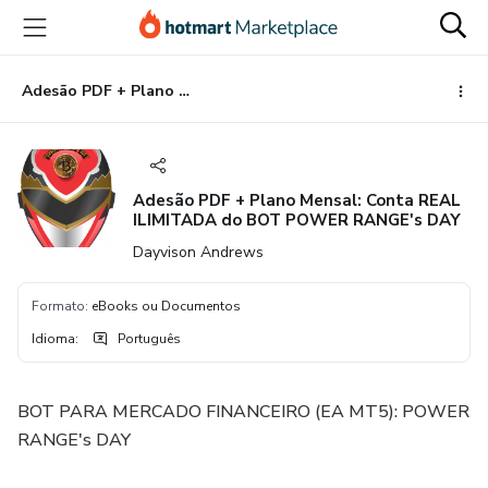
Ir
Ir
Ir
para
para
para
o
o
o
conteúdo
pagamento
rodapé
Adesão PDF + Plano Mensal: Conta REAL ILIMITADA do BOT POWER RANGE's DAY
principal
Adesão PDF + Plano Mensal: Conta REAL
ILIMITADA do BOT POWER RANGE's DAY
Dayvison Andrews
Formato
:
eBooks ou Documentos
Idioma
:
Português
BOT PARA MERCADO FINANCEIRO (EA MT5): POWER
RANGE's DAY