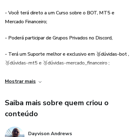
*CURSO = R$ 1,00 (Valor mínimo simbólico que o
Hortmart permite para você ter acesso ao Curso)
- Você terá direto a um Curso sobre o BOT, MT5 e
Mercado Financeiro;
AO COMPRAR A ADESÃO + PLANO VOCÊ DECLARA
QUE ACEITOU OS SEGUINTES TERMOS DE USO:
- Poderá participar de Grupos Privados no Discord,
https://bit.ly/-termos-de-uso
- Terá um Suporte melhor e exclusivo em 🥉dúvidas-bot ,
🥉dúvidas-mt5 e 🥉dúvidas-mercado_financeiro ;
- Clientes Diamante terão acesso Exclusivo e Prioritário
Mostrar mais
em 💎suporte-vip ;
Saiba mais sobre quem criou o
- Terá Acesso exclusivo ao Compartilhamento de SETs
conteúdo
para baixar em🤖sets e discursão-sets do Desenvolvedor
de outros Membros.
Dayvison Andrews