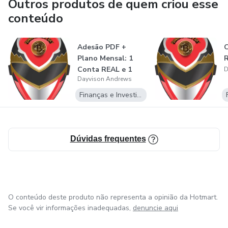
Outros produtos de quem criou esse
no BOT (EA MT5): Power Range's Day.
conteúdo
Adesão PDF +
C
Plano Mensal: 1
R
Conta REAL e 1
D
Dayvison Andrews
Ativo do BOT
POW...
Finanças e Investimentos
Dúvidas frequentes
O conteúdo deste produto não representa a opinião da Hotmart.
Se você vir informações inadequadas,
denuncie aqui