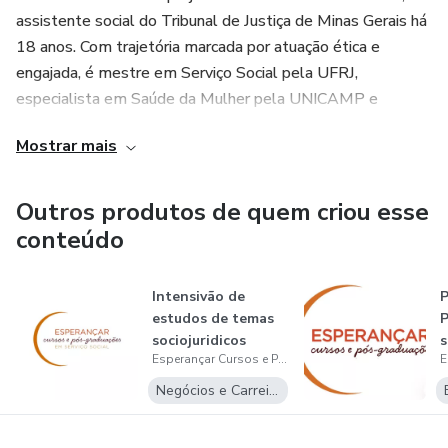
assistente social do Tribunal de Justiça de Minas Gerais há
18 anos. Com trajetória marcada por atuação ética e
engajada, é mestre em Serviço Social pela UFRJ,
especialista em Saúde da Mulher pela UNICAMP e
graduada pela UNESP/Franca.
Mostrar mais
É autora e coautora de artigos técnicos e da Cartilha do
Programa Entrega Legal, além de integrante da diretoria
Outros produtos de quem criou esse
da AASPsi Br — Associação de Assistentes Sociais e
conteúdo
Psicólogos da Área Sociojurídica do Brasil.
Intensivão de
P
Sua vivência une chão de fórum, pesquisa acadêmica e
estudos de temas
P
compromisso com uma formação que não separa teoria da
sociojuridicos
s
prática e é isso que torna o Esperançar um espaço potente
Esperançar Cursos e Pós-graduações
assistentes so...
i
de construção.
Negócios e Carreira