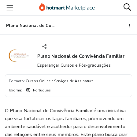
Ir
Ir
Ir
para
para
para
o
o
o
conteúdo
pagamento
rodapé
Plano Nacional de Convivência Familiar
principal
Plano Nacional de Convivência Familiar
Esperançar Cursos e Pós-graduações
Formato
:
Cursos Online e Serviços de Assinatura
Idioma
:
Português
O Plano Nacional de Convivência Familiar é uma iniciativa
que visa fortalecer os laços familiares, promovendo um
ambiente saudável e acolhedor para o desenvolvimento
das relações entre seus membros. Este plano busca criar