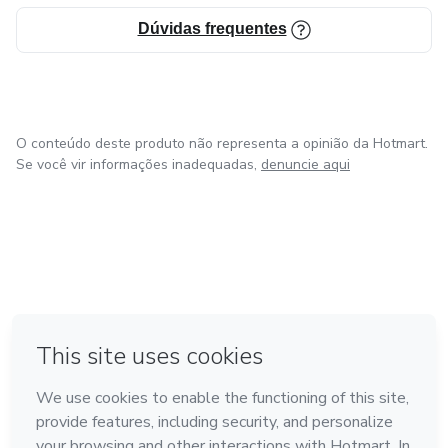
Dúvidas frequentes
O conteúdo deste produto não representa a opinião da Hotmart.
Se você vir informações inadequadas,
denuncie aqui
em Amsterdam
em Madrid
em Bogotá
Feito com
❤
em Belo Horizonte
na Cidade do México