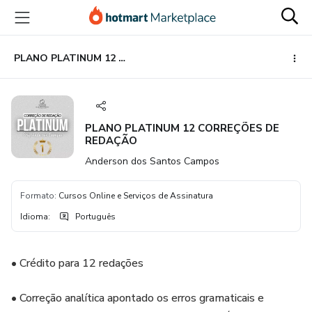
Ir
Ir
Ir
para
para
para
o
o
o
conteúdo
pagamento
rodapé
PLANO PLATINUM 12 CORREÇÕES DE REDAÇÃO
principal
PLANO PLATINUM 12 CORREÇÕES DE
REDAÇÃO
Anderson dos Santos Campos
Formato
:
Cursos Online e Serviços de Assinatura
Idioma
:
Português
• Crédito para 12 redações
• Correção analítica apontado os erros gramaticais e