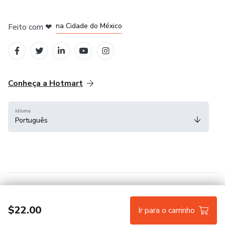
em Bogotá
em Amsterdam
em Madrid
na Cidade do México
Feito com
❤
em Belo Horizonte
Conheça a Hotmart
Idioma
Português
Central de ajuda
Termos
Privacidade
Cookies
$22.00
Ir para o carrinho
Hotmart — 2011-2026 © Todos os direitos reservados.