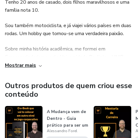
Tenho 20 anos de casado, dois filhos maravilhosos e uma
família nota 10.
Sou também motociclista, e já viajei vários países em duas
rodas. Um hobby que tornou-se uma verdadeira paixão.
Sobre minha história acadêmica, me formei em
Empreendedorismo pela Universidade Paulista - UNIP,
aonde posteriormente fui convidado à ministrar aulas de
Mostrar mais
Gestão de Pessoas, Administração e Gestão de RH. Como
prêmio meus alunos maravilhosos me elegeram professor
Outros produtos de quem criou esse
homenageado. Inesquecível.
conteúdo
Como meu foco é em GENTE, formei-me em
A Mudança vem de
P
Programação em Neurolinguística, com ênfase no
Dentro - Guia
M
ferramental para fortalecer as habilidades das pessoas.
prático para ser um
C
Alessandro Forel
A
dos GESTO...
A
Também fiz cursos de formação em negociação,