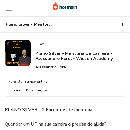
Ir
Ir
Ir
para
para
para
o
o
o
conteúdo
pagamento
rodapé
Plano Silver - Mentoria de Carreira - Alessandro Forel - Wissen Academy
principal
Plano Silver - Mentoria de Carreira -
Alessandro Forel - Wissen Academy
Alessandro Forel
Formato
:
Serviço online
Idioma
:
Português
PLANO SILVER - 2 Encontros de mentoria
Quer dar um UP na sua carreira e precisa de ajuda?