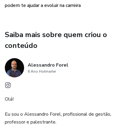
podem te ajudar a evoluir na carreira
Método Wissen de Mentoria de Carreira
• Foco no positivo
Saiba mais sobre quem criou o
• Foco no CHA individual (Conhecimentos, Habilidades e
conteúdo
Atitudes)
• Transformar você em um dos Gestores Transformadores
Alessandro Forel
de Pessoas
6 Ano Hotmarter
Olá!
Eu sou o Alessandro Forel, profissional de gestão,
professor e palestrante.