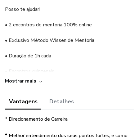
Posso te ajudar!
• 2 encontros de mentoria 100% online
• Exclusivo Método Wissen de Mentoria
• Duração de 1h cada
• Encontros quinzenais
Mostrar mais
• Atenção: Dependente de disponibilidade de horário.
ANTES de efetuar sua compra, consulte disponibilidade do
Vantagens
Detalhes
mentor através do email
mentoria@wissenacademy.com.br
* Direcionamento de Carreira
• Atenção: Até 60 dias após a compra para realização das
seções.
* Melhor entendimento dos seus pontos fortes, e como