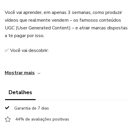
Você vai aprender, em apenas 3 semanas, como produzir
vídeos que realmente vendem – os famosos conteúdos
UGC (User Generated Content) – e atrair marcas dispostas
a te pagar por isso.
✅ Você vai descobrir:
- O que é UGC e por que as marcas estão investindo
Mostrar mais
pesado nesse formato
- Como gravar vídeos com o seu celular que parecem
Detalhes
feitos por profissionais
Garantia de 7 dias
- Técnicas de roteiro, iluminação e edição para destacar
seus vídeos
44% de avaliações positivas