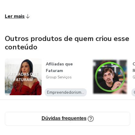
Ler mais
Outros produtos de quem criou esse
conteúdo
Afiliadas que
C
Faturam
R
Group Serviços
G
Empreendedorismo Digital
Dúvidas frequentes