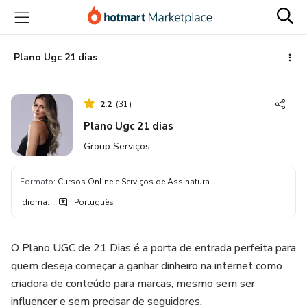
Ir
Ir
Ir
para
para
para
o
o
o
conteúdo
pagamento
rodapé
Plano Ugc 21 dias
principal
2.2
(
31
)
Plano Ugc 21 dias
Group Serviços
Formato
:
Cursos Online e Serviços de Assinatura
Idioma
:
Português
O Plano UGC de 21 Dias é a porta de entrada perfeita para
quem deseja começar a ganhar dinheiro na internet como
criadora de conteúdo para marcas, mesmo sem ser
influencer e sem precisar de seguidores.