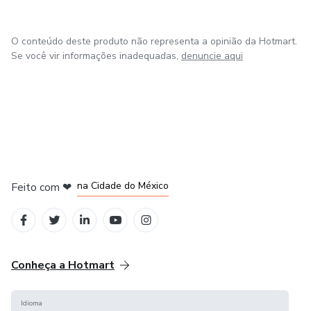
O conteúdo deste produto não representa a opinião da Hotmart.
Se você vir informações inadequadas,
denuncie aqui
em Bogotá
em Amsterdam
em Madrid
na Cidade do México
Feito com
❤
em Belo Horizonte
Conheça a Hotmart
Idioma