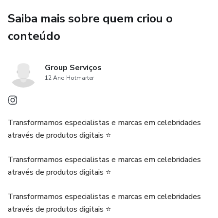
- Como encontrar suas primeiras marcas parceiras e fechar
contratos
Saiba mais sobre quem criou o
conteúdo
- Como montar seu portfólio mesmo sem experiência
💰 Resultados reais
Group Serviços
12 Ano Hotmarter
Já na primeira semana, você poderá começar a produzir
seus conteúdos e fechar seus primeiros contratos. Muitas
alunas já lucraram até R$3.500 em 3 semanas aplicando o
Transformamos especialistas e marcas em celebridades
método.
através de produtos digitais ⭐
💻 100% online + acesso imediato
Transformamos especialistas e marcas em celebridades
Você recebe acesso completo ao conteúdo do plano por e-
através de produtos digitais ⭐
mail e já pode começar hoje mesmo. Não precisa de
Transformamos especialistas e marcas em celebridades
equipamentos caros, nem de seguidores.
através de produtos digitais ⭐