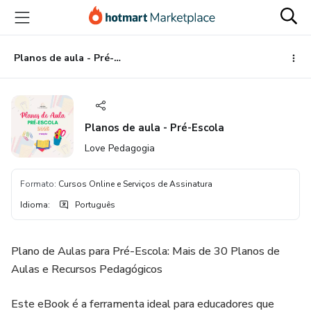
Ir
Ir
Ir
para
para
para
o
o
o
conteúdo
pagamento
rodapé
Planos de aula - Pré-Escola
principal
Planos de aula - Pré-Escola
Love Pedagogia
Formato
:
Cursos Online e Serviços de Assinatura
Idioma
:
Português
Plano de Aulas para Pré-Escola: Mais de 30 Planos de
Aulas e Recursos Pedagógicos
Este eBook é a ferramenta ideal para educadores que