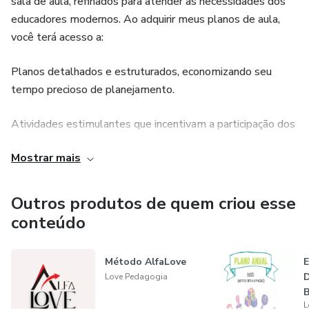
sala de aula, refinados para atender às necessidades dos
educadores modernos. Ao adquirir meus planos de aula,
você terá acesso a:
Planos detalhados e estruturados, economizando seu
tempo precioso de planejamento.
Atividades estimulantes que incentivam a participação dos
alunos e exploram diferentes estilos de aprendizagem.
Mostrar mais
Abordagens interdisciplinares que conectam diversos
temas e enriquecem a compreensão dos alunos.
Outros produtos de quem criou esse
conteúdo
Sugestões de avaliação que vão além das provas
tradicionais, permitindo uma avaliação mais holística do
Método AlfaLove
progresso dos alunos.
Love Pedagogia
Dicas práticas para adaptação e personalização dos planos
L