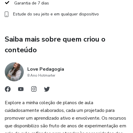
Garantia de 7 dias
Recursos diversificados, como jogos, músicas,
Estude do seu jeito e em qualquer dispositivo
dramatizações e atividades em grupo
Com atividades lúdicas e educativas, este eBook oferece
tudo o que você precisa para transformar sua rotina
Saiba mais sobre quem criou o
pedagógica e proporcionar uma experiência de aprendizado
conteúdo
completa para as crianças da pré-escola.
Garanta um planejamento de sucesso e aproveite todos os
Love Pedagogia
recursos para motivar, educar e inspirar seus alunos!
8 Ano Hotmarter
Explore a minha coleção de planos de aula
cuidadosamente elaborados, cada um projetado para
promover um aprendizado ativo e envolvente. Os recursos
que disponibilizo são fruto de anos de experimentação em