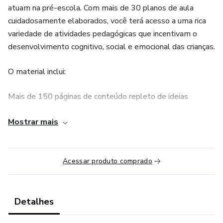
atuam na pré-escola. Com mais de 30 planos de aula
cuidadosamente elaborados, você terá acesso a uma rica
variedade de atividades pedagógicas que incentivam o
desenvolvimento cognitivo, social e emocional das crianças.
O material inclui:
Mais de 150 páginas de conteúdo repleto de ideias
inovadoras
Mostrar mais
Matrizes pedagógicas que ajudam a planejar e monitorar o
progresso das crianças
Acessar produto comprado
Flashcards e recursos visuais para enriquecer o aprendizado
Atividades criativas com temas como artes, matemática,
Detalhes
literatura e ciências