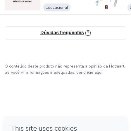
de acordo com a sua turma e contexto.
Educacional
Dúvidas frequentes
O conteúdo deste produto não representa a opinião da Hotmart.
Se você vir informações inadequadas,
denuncie aqui
em Bogotá
em Amsterdam
em Madrid
na Cidade do México
Feito com
❤