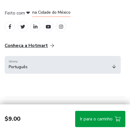
em Bogotá
em Amsterdam
em Madrid
na Cidade do México
Feito com
❤
em Belo Horizonte
Conheça a Hotmart
Idioma
Português
Central de ajuda
Termos
Privacidade
Cookies
$9.00
Ir para o carrinho
Hotmart — 2011-2026 © Todos os direitos reservados.