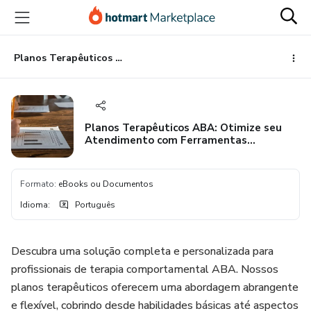
Ir
Ir
Ir
para
para
para
o
o
o
conteúdo
pagamento
rodapé
Planos Terapêuticos ABA: Otimize seu Atendimento com Ferramentas Personalizáveis
principal
Planos Terapêuticos ABA: Otimize seu
Atendimento com Ferramentas
Personalizáveis
Formato
:
eBooks ou Documentos
Idioma
:
Português
Descubra uma solução completa e personalizada para
profissionais de terapia comportamental ABA. Nossos
planos terapêuticos oferecem uma abordagem abrangente
e flexível, cobrindo desde habilidades básicas até aspectos