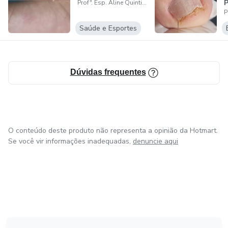
P
Profª. Esp. Aline Quintino
Saúde e Esportes
Dúvidas frequentes
O conteúdo deste produto não representa a opinião da Hotmart.
Se você vir informações inadequadas,
denuncie aqui
em Amsterdam
em Madrid