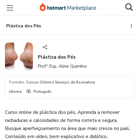
Ir
Ir
Ir
para
para
para
o
o
o
conteúdo
pagamento
rodapé
Plástica dos Pés
principal
Plástica dos Pés
Profª. Esp. Aline Quintino
Formato
:
Cursos Online e Serviços de Assinatura
Idioma
:
Português
Curso online de plástica dos pés. Aprenda a remover
rachaduras e calosidades de forma correta e segura.
Busque aperfeiçoamento na área que mais cresce no país.
Conteúdo em vídeo, bem explicativo e didático.