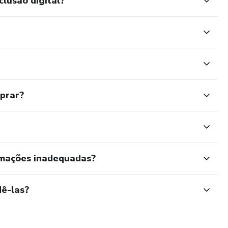
clusão digital?
mprar?
rmações inadequadas?
ê-las?