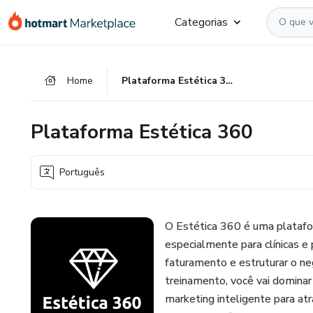
Ir
Ir
Ir
Categorias
para
para
para
o
o
o
conteúdo
pagamento
rodapé
Home
Plataforma Estética 360
principal
Plataforma Estética 360
Português
O Estética 360 é uma platafo
especialmente para clínicas e
faturamento e estruturar o ne
treinamento, você vai dominar
marketing inteligente para atr