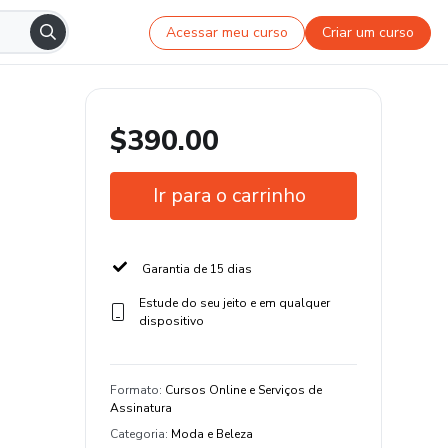
Acessar meu curso
Criar um curso
$390.00
Ir para o carrinho
Garantia de 15 dias
Estude do seu jeito e em qualquer
dispositivo
Formato
:
Cursos Online e Serviços de
Assinatura
Categoria
:
Moda e Beleza