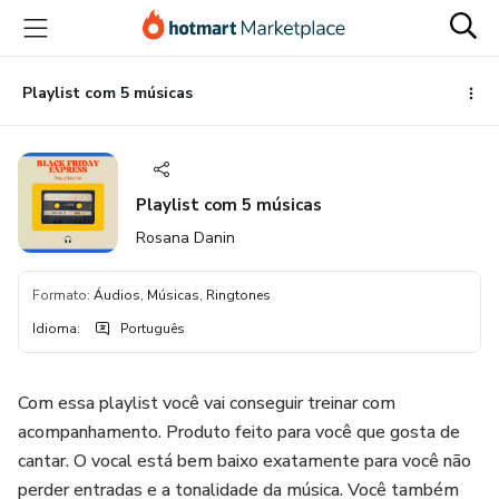
Ir
Ir
Ir
para
para
para
o
o
o
conteúdo
pagamento
rodapé
Playlist com 5 músicas
principal
Playlist com 5 músicas
Rosana Danin
Formato
:
Áudios, Músicas, Ringtones
Idioma
:
Português
Com essa playlist você vai conseguir treinar com
acompanhamento. Produto feito para você que gosta de
cantar. O vocal está bem baixo exatamente para você não
perder entradas e a tonalidade da música. Você também