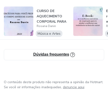
CURSO DE
E
AQUECIMENTO
r
CORPORAL PARA
m
Rosana Danin
R
CANTORES
d
Música e Artes
Dúvidas frequentes
O conteúdo deste produto não representa a opinião da Hotmart.
Se você vir informações inadequadas,
denuncie aqui