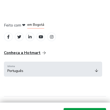
em Amsterdam
em Madrid
em Bogotá
Feito com
❤
em Belo Horizonte
na Cidade do México
Conheça a Hotmart
Idioma
Português