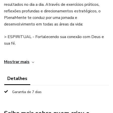
resultados no dia a dia. Através de exercícios práticos,
reflexões profundas e direcionamentos estratégicos, o
PlenaMente te conduz por uma jornada e
desenvolvimento em todas as áreas da vida:
> ESPIRITUAL - Fortalecendo sua conexão com Deus e
sua fé.
> EMOCIONAL - Desenvolvendo autoconfiança, equilíbrio
Mostrar mais
e inteligência emocional.
> PESSOAL - Construindo identidade, autoestima e
Detalhes
clareza de propósito.
Garantia de 7 dias
> PROFISSIONAL - Organizando sua rotina, suas finanças e
seus resultados.