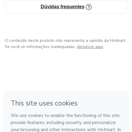
Dúvidas frequentes
O conteúdo deste produto não representa a opinião da Hotmart.
Se você vir informações inadequadas,
denuncie aqui
em Bogotá
em Amsterdam
em Madrid
na Cidade do México
Feito com
❤
em Belo Horizonte