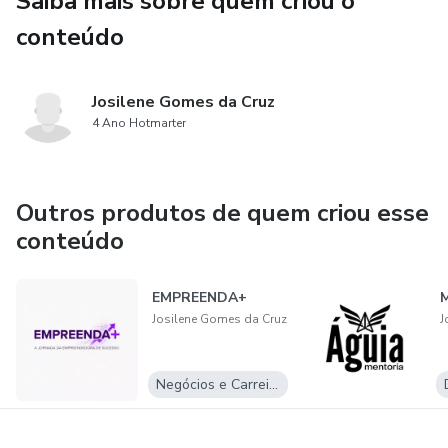
Saiba mais sobre quem criou o
conteúdo
Josilene Gomes da Cruz
4 Ano Hotmarter
Outros produtos de quem criou esse
conteúdo
EMPREENDA+
M
Josilene Gomes da Cruz
J
Negócios e Carreira