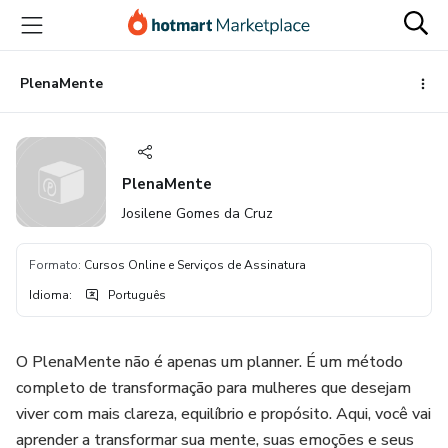
Ir
Ir
Ir
para
para
para
o
o
o
conteúdo
pagamento
rodapé
PlenaMente
principal
PlenaMente
Josilene Gomes da Cruz
Formato
:
Cursos Online e Serviços de Assinatura
Idioma
:
Português
O PlenaMente não é apenas um planner. É um método
completo de transformação para mulheres que desejam
viver com mais clareza, equilíbrio e propósito. Aqui, você vai
aprender a transformar sua mente, suas emoções e seus