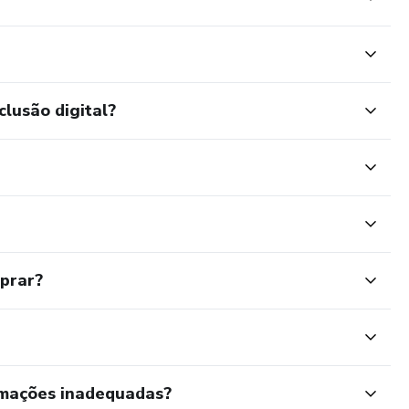
clusão digital?
mprar?
rmações inadequadas?