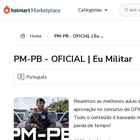
Ir
Ir
Ir
Categorias
para
para
para
o
o
o
conteúdo
pagamento
rodapé
Home
PM-PB - OFICIAL | Eu Militar
principal
PM-PB - OFICIAL | Eu Militar
Português
Reunimos as melhores aulas e
aprovação no concurso de 
Todo o conteúdo é baseado no
perda de tempo!