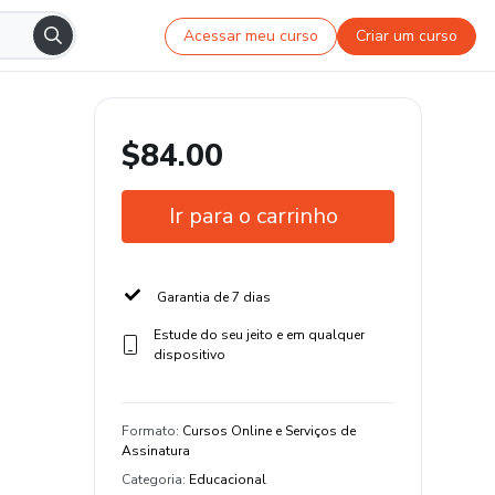
Acessar meu curso
Criar um curso
$84.00
Ir para o carrinho
Garantia de 7 dias
Estude do seu jeito e em qualquer
dispositivo
Formato
:
Cursos Online e Serviços de
Assinatura
Categoria
:
Educacional