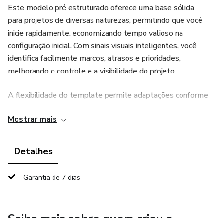
Este modelo pré estruturado oferece uma base sólida
para projetos de diversas naturezas, permitindo que você
inicie rapidamente, economizando tempo valioso na
configuração inicial. Com sinais visuais inteligentes, você
identifica facilmente marcos, atrasos e prioridades,
melhorando o controle e a visibilidade do projeto.
A flexibilidade do template permite adaptações conforme
a complexidade do seu projeto, mantendo a organização
Mostrar mais
lógica. Ideal para gestores de projeto, líderes de equipe,
consultores e empreendedores que necessitam de uma
ferramenta profissional para planejar, acompanhar e
Detalhes
apresentar cronogramas de forma clara e objetiva.
Garantia de 7 dias
Aumente a produtividade da sua equipe, melhore a
comunicação com stakeholders e transmita mais
credibilidade aos seus clientes com um cronograma