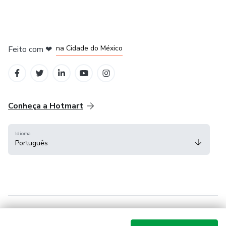
em Bogotá
em Amsterdam
em Madrid
na Cidade do México
Feito com
❤
em Belo Horizonte
Conheça a Hotmart
Idioma
Português
Central de ajuda
Termos
Privacidade
Cookies