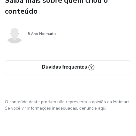
Saiba mais sobre quem criou o
organizado e visualmente atraente.
conteúdo
Simplifique seu processo de gestão e eleve o nível dos
seus projetos com este recurso indispensável para
profissionais que valorizam eficiência e excelência em
5 Ano Hotmarter
gerenciamento de projetos.
Dúvidas frequentes
O conteúdo deste produto não representa a opinião da Hotmart.
Se você vir informações inadequadas,
denuncie aqui