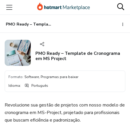
Ir
Ir
Ir
para
para
para
o
o
o
conteúdo
pagamento
rodapé
PMO Ready – Template de Cronograma em MS Project
principal
PMO Ready – Template de Cronograma
em MS Project
Formato
:
Software, Programas para baixar
Idioma
:
Português
Revolucione sua gestão de projetos com nosso modelo de
cronograma em MS-Project, projetado para profissionais
que buscam eficiência e padronização.