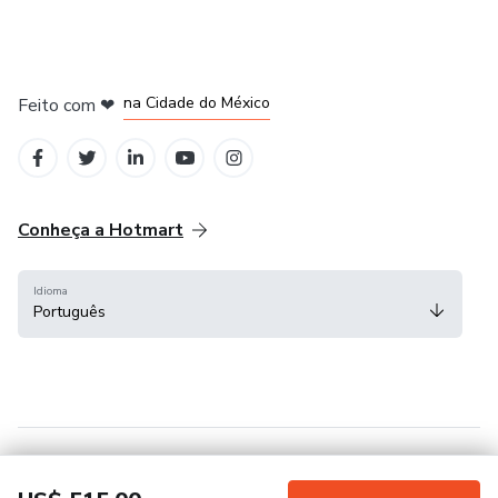
em Bogotá
em Amsterdam
em Madrid
na Cidade do México
Feito com
❤
em Belo Horizonte
Conheça a Hotmart
Idioma
Português
Central de ajuda
Termos
Privacidade
Cookies