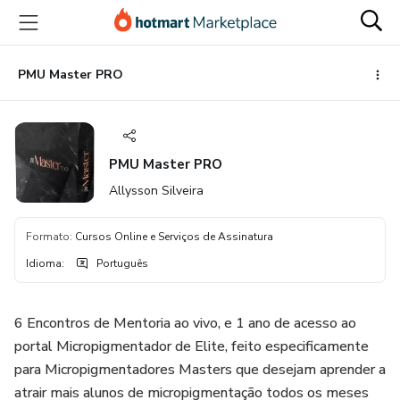
Ir
Ir
Ir
para
para
para
o
o
o
conteúdo
pagamento
rodapé
PMU Master PRO
principal
PMU Master PRO
Allysson Silveira
Formato
:
Cursos Online e Serviços de Assinatura
Idioma
:
Português
6 Encontros de Mentoria ao vivo, e 1 ano de acesso ao
portal Micropigmentador de Elite, feito especificamente
para Micropigmentadores Masters que desejam aprender a
atrair mais alunos de micropigmentação todos os meses