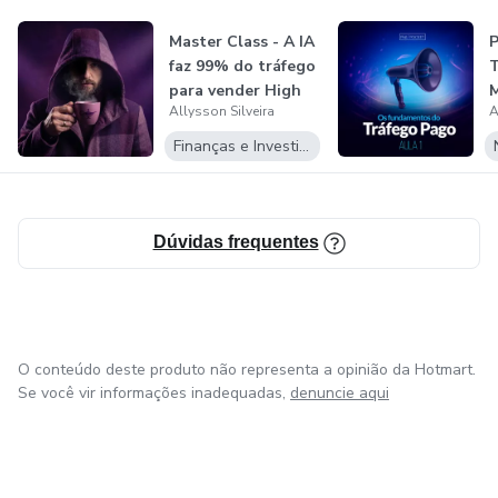
Master Class - A IA
P
faz 99% do tráfego
T
para vender High
M
Allysson Silveira
A
Tick...
s
Finanças e Investimentos
Dúvidas frequentes
O conteúdo deste produto não representa a opinião da Hotmart.
Se você vir informações inadequadas,
denuncie aqui