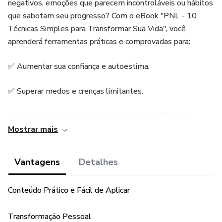
negativos, emoções que parecem incontroláveis ou hábitos
que sabotam seu progresso? Com o eBook "PNL - 10
Técnicas Simples para Transformar Sua Vida", você
aprenderá ferramentas práticas e comprovadas para:
✅ Aumentar sua confiança e autoestima.
✅ Superar medos e crenças limitantes.
✅ Melhorar relacionamentos pessoais e profissionais.
Mostrar mais
✅ Reduzir o estresse e lidar melhor com desafios.
Vantagens
Detalhes
✅ Estabelecer metas claras e alcançá-las com facilidade.
Este guia foi criado para ser simples, direto e aplicável ao
Conteúdo Prático e Fácil de Aplicar
dia a dia. Não importa sua idade ou ocupação, as técnicas
de PNL apresentadas aqui são capazes de gerar mudanças
Transformação Pessoal