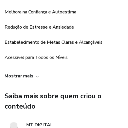
reais e duradouras.
Melhora na Confiança e Autoestima
🎯 Benefícios que você terá ao aplicar este eBook:
Redução de Estresse e Ansiedade
Desenvolver hábitos mais saudáveis e produtivos.
Estabelecimento de Metas Claras e Alcançáveis
Melhorar sua comunicação e empatia.
Acessível para Todos os Níveis
Acessar estados emocionais positivos sempre que
precisar.
Ferramenta Versátil e Multiuso
Mostrar mais
Transformar problemas em oportunidades de crescimento.
Saiba mais sobre quem criou o
Comece sua jornada de transformação hoje mesmo!
conteúdo
👉 Adquira agora e descubra como pequenas mudanças
podem levar a grandes resultados.
MT DIGITAL