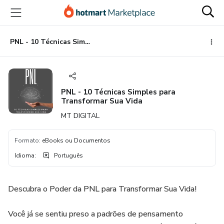
Ir
Ir
Ir
para
para
para
o
o
o
conteúdo
pagamento
rodapé
PNL - 10 Técnicas Simples para Transformar Sua Vida
principal
PNL - 10 Técnicas Simples para
Transformar Sua Vida
MT DIGITAL
Formato
:
eBooks ou Documentos
Idioma
:
Português
Descubra o Poder da PNL para Transformar Sua Vida!
Você já se sentiu preso a padrões de pensamento