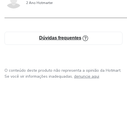
2 Ano Hotmarter
................................................................................................................................................
Dúvidas frequentes
O conteúdo deste produto não representa a opinião da Hotmart.
Se você vir informações inadequadas,
denuncie aqui
em Bogotá
em Amsterdam
em Madrid