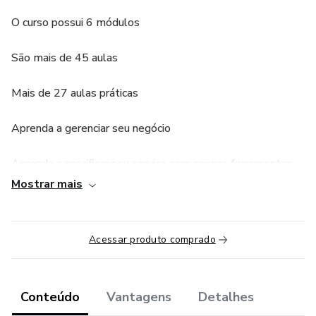
O curso possui 6 módulos
São mais de 45 aulas
Mais de 27 aulas práticas
Aprenda a gerenciar seu negócio
Aprenda a precificar seu serviço com nossas ferramentas
Mostrar mais
Aulas gravadas! Comece agora e se torne uma Personal
Organizer de sucesso!
Acessar produto comprado
Um curso completo para você atuar como Personal
Organizer na sua região!
Conteúdo
Vantagens
Detalhes
Seja uma PO Poderosa!