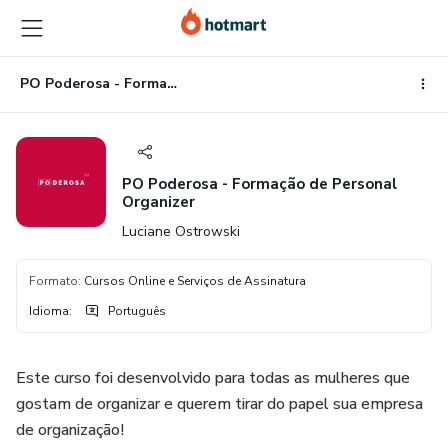
Ir
Ir
Ir
para
para
para
o
o
o
conteúdo
pagamento
rodapé
PO Poderosa - Formação de Personal Organizer
principal
PO Poderosa - Formação de Personal
Organizer
Luciane Ostrowski
Formato
:
Cursos Online e Serviços de Assinatura
Idioma
:
Português
Este curso foi desenvolvido para todas as mulheres que
gostam de organizar e querem tirar do papel sua empresa
de organização!