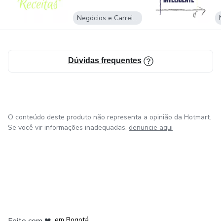
Negócios e Carreira
Dúvidas frequentes
O conteúdo deste produto não representa a opinião da Hotmart.
Se você vir informações inadequadas,
denuncie aqui
em Amsterdam
em Madrid
em Bogotá
Feito com
❤