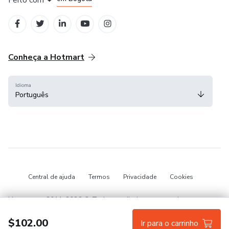
em Belo Horizonte
na Cidade do México
Conheça a Hotmart
Idioma
Português
Central de ajuda
Termos
Privacidade
Cookies
Hotmart — 2011-2026 © Todos os direitos reservados.
$102.00
Ir para o carrinho