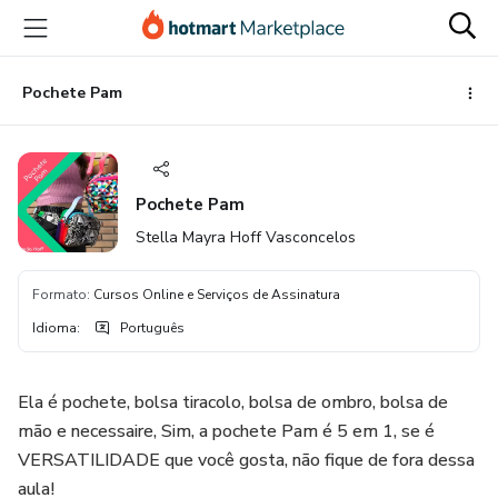
Ir
Ir
Ir
para
para
para
o
o
o
conteúdo
pagamento
rodapé
Pochete Pam
principal
Pochete Pam
Stella Mayra Hoff Vasconcelos
Formato
:
Cursos Online e Serviços de Assinatura
Idioma
:
Português
Ela é pochete, bolsa tiracolo, bolsa de ombro, bolsa de
mão e necessaire, Sim, a pochete Pam é 5 em 1, se é
VERSATILIDADE que você gosta, não fique de fora dessa
aula!