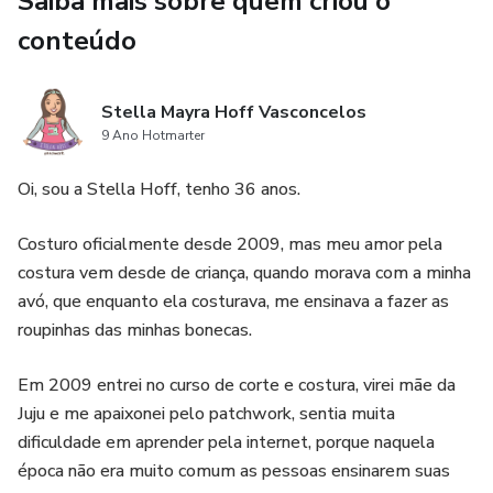
Saiba mais sobre quem criou o
CLICA EM GARANTIR MINHA VAGA, e vem que to te
esperando dentro da aula!
conteúdo
Stella Mayra Hoff Vasconcelos
9 Ano Hotmarter
Oi, sou a Stella Hoff, tenho 36 anos.
Costuro oficialmente desde 2009, mas meu amor pela
costura vem desde de criança, quando morava com a minha
avó, que enquanto ela costurava, me ensinava a fazer as
roupinhas das minhas bonecas.
Em 2009 entrei no curso de corte e costura, virei mãe da
Juju e me apaixonei pelo patchwork, sentia muita
dificuldade em aprender pela internet, porque naquela
época não era muito comum as pessoas ensinarem suas