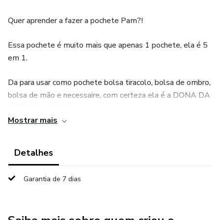
Quer aprender a fazer a pochete Pam?!
Essa pochete é muito mais que apenas 1 pochete, ela é 5
em 1.
Da para usar como pochete bolsa tiracolo, bolsa de ombro,
bolsa de mão e necessaire, com certeza ela é a DONA DA
VERSATILIDADE.
Mostrar mais
Aprenda com vídeos bem detalhados e explicadinhos nos
mínimos detalhes, tenha acesso aos moldes prontos para
Detalhes
imprimir.
Garantia de 7 dias
É iniciante e ta com medo? Pois bora se aventurar nessa
aula, porque se você tiver dúvidas eu vou te ajudar.