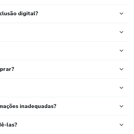
clusão digital?
mprar?
rmações inadequadas?
ê-las?