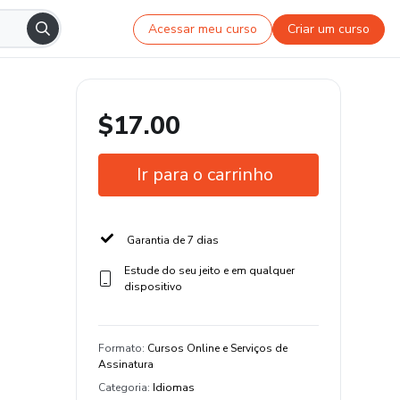
Acessar meu curso
Criar um curso
$17.00
Ir para o carrinho
Garantia de 7 dias
Estude do seu jeito e em qualquer
dispositivo
Formato
:
Cursos Online e Serviços de
Assinatura
Categoria
:
Idiomas