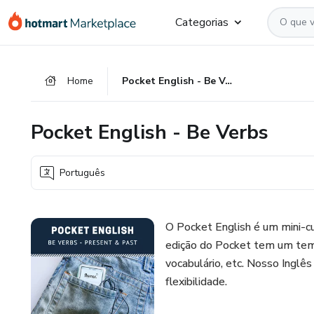
Ir
Ir
Ir
Categorias
para
para
para
o
o
o
conteúdo
pagamento
rodapé
Home
Pocket English - Be Verbs
principal
Pocket English - Be Verbs
Português
O Pocket English é um mini-cu
edição do Pocket tem um tema,
vocabulário, etc. Nosso Inglê
flexibilidade.