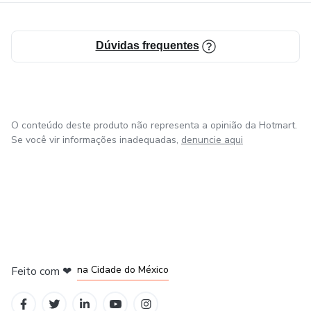
Dúvidas frequentes
O conteúdo deste produto não representa a opinião da Hotmart.
Se você vir informações inadequadas,
denuncie aqui
em Bogotá
em Amsterdam
em Madrid
na Cidade do México
Feito com
❤
em Belo Horizonte