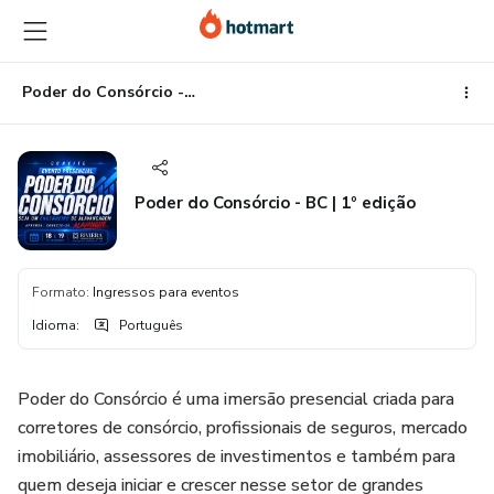
Ir
Ir
Ir
para
para
para
o
o
o
conteúdo
pagamento
rodapé
Poder do Consórcio - BC | 1º edição
principal
Poder do Consórcio - BC | 1º edição
Formato
:
Ingressos para eventos
Idioma
:
Português
Poder do Consórcio é uma imersão presencial criada para
corretores de consórcio, profissionais de seguros, mercado
imobiliário, assessores de investimentos e também para
quem deseja iniciar e crescer nesse setor de grandes