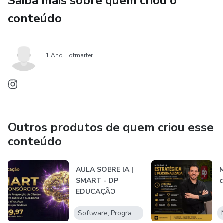
Saiba mais sobre quem criou o
conteúdo
1 Ano Hotmarter
Outros produtos de quem criou esse
conteúdo
AULA SOBRE IA |
M
SMART - DP
c
EDUCAÇÃO
Software, Programas para baixar