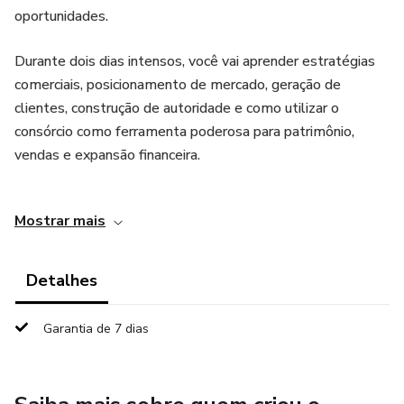
oportunidades.
Durante dois dias intensos, você vai aprender estratégias
comerciais, posicionamento de mercado, geração de
clientes, construção de autoridade e como utilizar o
consórcio como ferramenta poderosa para patrimônio,
vendas e expansão financeira.
Um evento para quem busca evolução profissional,
Mostrar mais
networking de alto nível e novas formas de faturar em
mercados que mais crescem no Brasil.
Detalhes
Aprenda. Conecte-se. Alavanque
Garantia de 7 dias