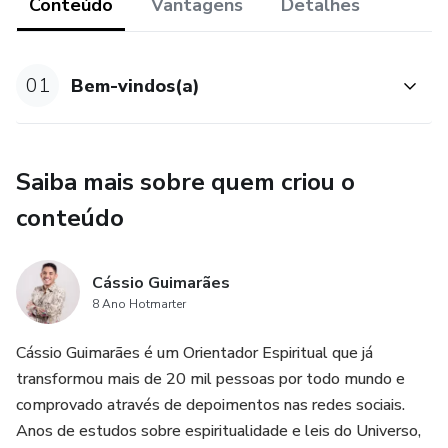
Conteúdo
Vantagens
Detalhes
- Ficará Gravado;
- Certificado Reconhecido com 14 horas/carga horária
01
Bem-vindos(a)
- Suporte disponível para você tirar as suas dúvidas
- Acesso 1 ano ao Curso
Saiba mais sobre quem criou o
conteúdo
- Material do Curso (Apostila)
Cronograma, o que eu vou encontrar?
Cássio Guimarães
8 Ano Hotmarter
- Como Despertar os meus Poderes Espirituais
Cássio Guimarães é um Orientador Espiritual que já
- Os 7 Poderes Espirituais
transformou mais de 20 mil pessoas por todo mundo e
comprovado através de depoimentos nas redes sociais.
- O Mal uso dos Poderes Espirituais
Anos de estudos sobre espiritualidade e leis do Universo,