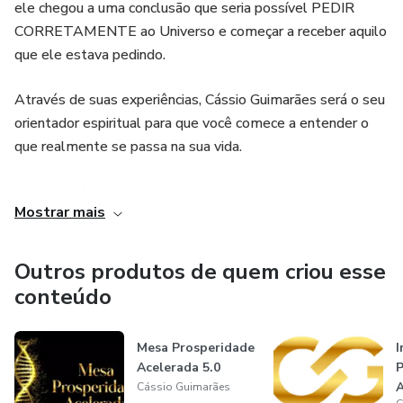
ele chegou a uma conclusão que seria possível PEDIR
- Como usar os Poderes Espirituais para ter prosperidade,
CORRETAMENTE ao Universo e começar a receber aquilo
liberdade e paz
que ele estava pedindo.
- Consciência na Espiritualidade
Através de suas experiências, Cássio Guimarães será o seu
orientador espiritual para que você comece a entender o
- As 3 ativações que vão te dar liberdade total
que realmente se passa na sua vida.
- Como se blindar de uma Espiritualidade Negativa?
Então, você pode dar um inicio a uma nova vida.
Mostrar mais
- Capacidade Curativa
Outros produtos de quem criou esse
- Técnica Avançada para Despertar O Poder Espiritual
conteúdo
- As Camadas que te bloqueiam Espiritualmente
Mesa Prosperidade
I
- O Novo Avanço da Espiritualidade
Acelerada 5.0
P
A
Cássio Guimarães