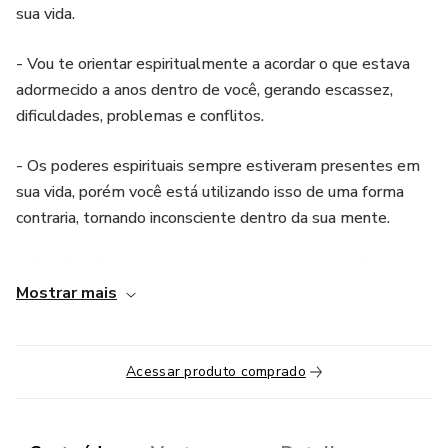
sua vida.
- Vou te orientar espiritualmente a acordar o que estava
adormecido a anos dentro de você, gerando escassez,
dificuldades, problemas e conflitos.
- Os poderes espirituais sempre estiveram presentes em
sua vida, porém você está utilizando isso de uma forma
contraria, tornando inconsciente dentro da sua mente.
- Alguém só tem capacidade de prosperar, se estiver
Mostrar mais
disposto a olhar pros seus poderes espirituais que o
Criador te deu.
- Serão 2 dias de curso 15 e 16 de abril
Acessar produto comprado
- Horário: 10h00 até 17h00