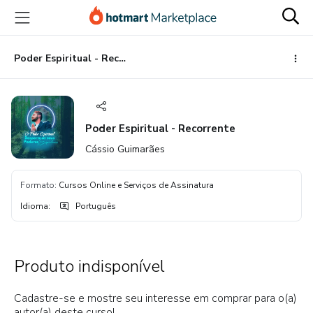
Ir
Ir
Ir
para
para
para
o
o
o
conteúdo
pagamento
rodapé
Poder Espiritual - Recorrente
principal
Poder Espiritual - Recorrente
Cássio Guimarães
Formato
:
Cursos Online e Serviços de Assinatura
Idioma
:
Português
Produto indisponível
Cadastre-se e mostre seu interesse em comprar para o(a)
autor(a) deste curso!