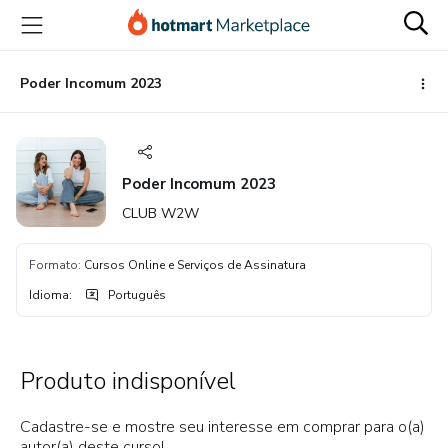
Ir
Ir
Ir
para
para
para
o
o
o
conteúdo
pagamento
rodapé
Poder Incomum 2023
principal
Poder Incomum 2023
CLUB W2W
Formato
:
Cursos Online e Serviços de Assinatura
Idioma
:
Português
Produto indisponível
Cadastre-se e mostre seu interesse em comprar para o(a)
autor(a) deste curso!