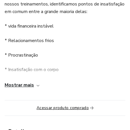
nossos treinamentos, identificamos pontos de insatisfação
em comum entre a grande maioria delas:
* vida financeira instável
* Relacionamentos frios
* Procrastinação
* Insatisfação com o corpo
* Não trabalham fazendo o que gostam
Mostrar mais
Queremos iniciar ao seu lado em 2023, serão 34 dias de
entrega ao vivo por Instagram fechado.
Acessar produto comprado
Estamos aguardando você.