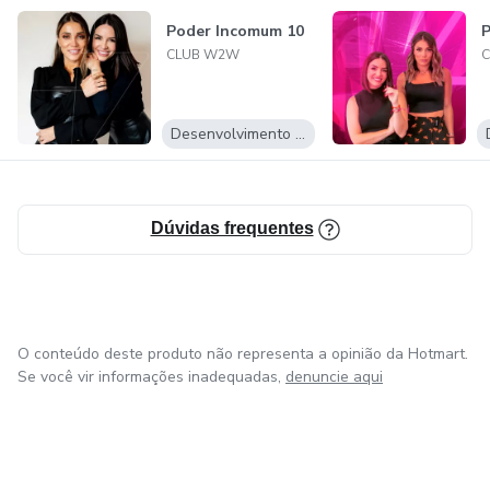
Poder Incomum 10
P
CLUB W2W
Desenvolvimento Pessoal
Dúvidas frequentes
O conteúdo deste produto não representa a opinião da Hotmart.
Se você vir informações inadequadas,
denuncie aqui