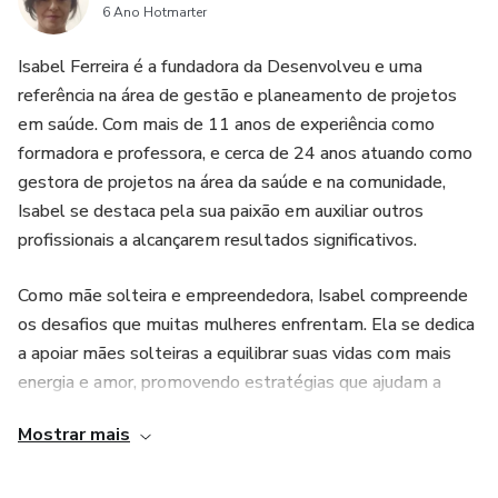
6 Ano Hotmarter
Isabel Ferreira é a fundadora da Desenvolveu e uma
referência na área de gestão e planeamento de projetos
em saúde. Com mais de 11 anos de experiência como
formadora e professora, e cerca de 24 anos atuando como
gestora de projetos na área da saúde e na comunidade,
Isabel se destaca pela sua paixão em auxiliar outros
profissionais a alcançarem resultados significativos.
Como mãe solteira e empreendedora, Isabel compreende
os desafios que muitas mulheres enfrentam. Ela se dedica
a apoiar mães solteiras a equilibrar suas vidas com mais
energia e amor, promovendo estratégias que ajudam a
eliminar a impaciência e o medo de falhar. Motivada pela
Mostrar mais
transformação que viveu, Isabel acredita no potencial das
mulheres e busca compartilhar seus conhecimentos e