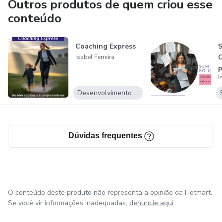
experiências para que possam se tornar suas melhores
Outros produtos de quem criou esse
versões, com equilíbrio e confiança.
conteúdo
Através do seu produto, Isabel Ferreira visa contribuir para
Coaching Express
S
a criação de mais projetos com ganhos em saúde,
C
Isabel Ferreira
capacitando profissionais e mulheres a desenvolverem
p
iniciativas impactantes. A sua jornada continua, e a
I
s
determinação em ajudar outras mulheres a prosperar é o
Desenvolvimento Pessoal
que impulsiona seu trabalho e a torna uma figura
respeitada e reconhecida na sua área.
Dúvidas frequentes
O conteúdo deste produto não representa a opinião da Hotmart.
Se você vir informações inadequadas,
denuncie aqui