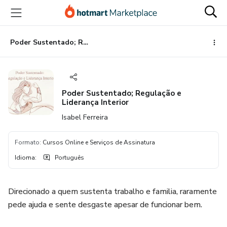
Ir
Ir
Ir
para
para
para
o
o
o
conteúdo
pagamento
rodapé
Poder Sustentado; Regulação e Liderança Interior
principal
Poder Sustentado; Regulação e
Liderança Interior
Isabel Ferreira
Formato
:
Cursos Online e Serviços de Assinatura
Idioma
:
Português
Direcionado a quem sustenta trabalho e familia, raramente
pede ajuda e sente desgaste apesar de funcionar bem.