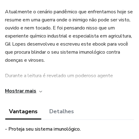
Atualmente o cenário pandêmico que enfrentamos hoje se
resume em uma guerra onde o inimigo não pode ser visto,
ouvido e nem tocado. E foi pensando nisso que um
experiente químico industrial e especialista em agricultura,
Gil Lopes desenvolveu e escreveu este ebook para você
que procura blindar o seu sistema imunológico contra
doenças e viroses.
Durante a leitura é revelado um poderoso agente
imunizante e quais são os principais efeitos e benefícios ao
Mostrar mais
aderir essa rápida, curta e eficiente receita.
Conheça agora o que te fará ter muito mais disposição,
Vantagens
Detalhes
energia e segurança. Adquira agora sua proteção.
- Proteja seu sistema imunológico.
Este produto não substitui o parecer profissional. Sempre