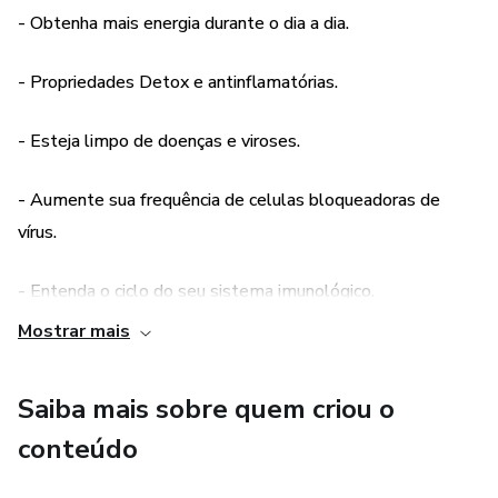
consulte um profissional da saúde para tratar de assuntos
- Obtenha mais energia durante o dia a dia.
relativos à saúde.
- Propriedades Detox e antinflamatórias.
- Esteja limpo de doenças e viroses.
- Aumente sua frequência de celulas bloqueadoras de
vírus.
- Entenda o ciclo do seu sistema imunológico.
Mostrar mais
Saiba mais sobre quem criou o
conteúdo