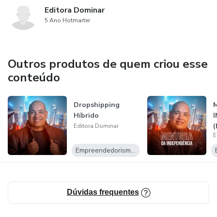
Editora Dominar
5 Ano Hotmarter
Outros produtos de quem criou esse
conteúdo
Dropshipping
Híbrido
(
Editora Dominar
E
Empreendedorismo Digital
Dúvidas frequentes