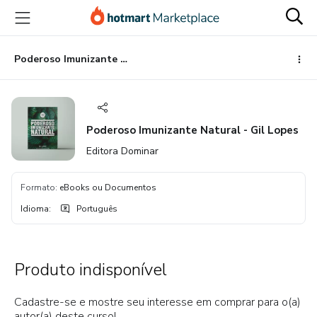
Ir
Ir
Ir
para
para
para
o
o
o
conteúdo
pagamento
rodapé
Poderoso Imunizante Natural - Gil Lopes
principal
Poderoso Imunizante Natural - Gil Lopes
Editora Dominar
Formato
:
eBooks ou Documentos
Idioma
:
Português
Produto indisponível
Cadastre-se e mostre seu interesse em comprar para o(a)
autor(a) deste curso!