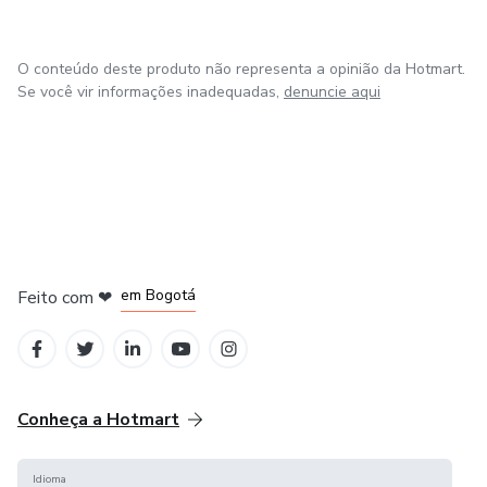
O conteúdo deste produto não representa a opinião da Hotmart.
Se você vir informações inadequadas,
denuncie aqui
em Amsterdam
em Madrid
em Bogotá
Feito com
❤
em Belo Horizonte
na Cidade do México
Conheça a Hotmart
Idioma