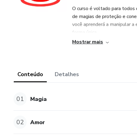
O curso é voltado para todos 
de magias de proteção e conex
você aprenderá a manipular a 
forma única.
Mostrar mais
Já imaginou ter o poder de mol
deseja? Com este curso, isso s
Você aprenderá a fazer magias
Conteúdo
Detalhes
Então, se você está em busca 
tempo!
01
Magia
Venha fazer parte desse curso
você. Abrace a espiritualidade
02
Amor
nunca mais será a mesma!