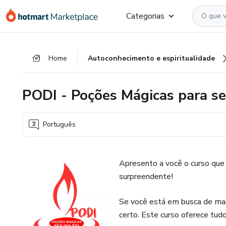
Ir
Ir
Ir
Categorias
para
para
para
o
o
o
conteúdo
pagamento
rodapé
Home
Autoconhecimento e espiritualidade
principal
PODI - Poções Mágicas para se
Português
Apresento a você o curso que 
surpreendente!
Se você está em busca de mag
certo. Este curso oferece tudo