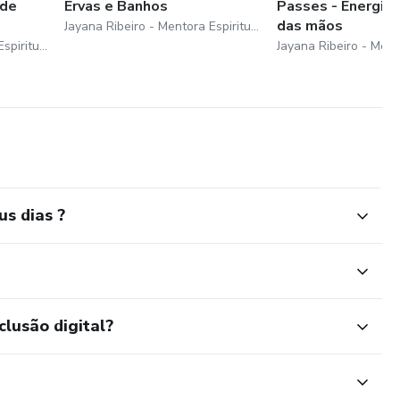
ade
Ervas e Banhos
Passes - Energia 
das mãos
Jayana Ribeiro - Mentora Espiritual
Jayana Ribeiro - Mentora Espiritual
s dias ?
clusão digital?