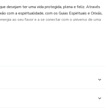
que desejam ter uma vida protegida, plena e feliz. Através
ão com a espiritualidade, com os Guias Espirituais e Orixás,
energia ao seu favor e a se conectar com o universo de uma
dar a sua realidade e atrair para a sua vida tudo aquilo que
e torna possível!
, utilizando elementos simples e acessíveis.
de uma mudança significativa em sua vida, não perca mais
 incrível e descubra todo o potencial que existe dentro de
 e deixe que a magia faça parte do seu dia a dia. Sua vida