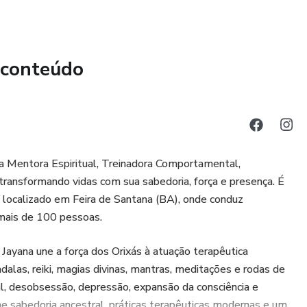
 conteúdo
a Mentora Espiritual, Treinadora Comportamental,
ransformando vidas com sua sabedoria, força e presença. É
 localizado em Feira de Santana (BA), onde conduz
mais de 100 pessoas.
 Jayana une a força dos Orixás à atuação terapêutica
dalas, reiki, magias divinas, mantras, meditações e rodas de
al, desobsessão, depressão, expansão da consciência e
ne sabedoria ancestral, práticas terapêuticas modernas e um