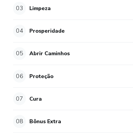
Você vai aprender a fazer Ma
03
Limpeza
que você possa se cuidar espi
mais feliz.
04
Prosperidade
Então pode fazer Magia? PODI
05
Abrir Caminhos
06
Proteção
07
Cura
08
Bônus Extra