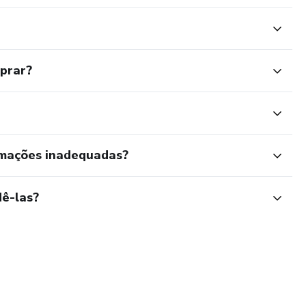
mprar?
rmações inadequadas?
ê-las?