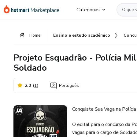
Ir
Ir
Ir
Categorias
para
para
para
o
o
o
conteúdo
pagamento
rodapé
Home
Ensino e estudo acadêmico
Concu
principal
Projeto Esquadrão - Polícia Mi
Soldado
2.0
(
1
)
Português
Conquiste Sua Vaga na Políci
O edital para o concurso da Po
vagas para o cargo de Soldad