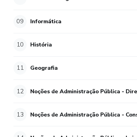
Com o Projeto Esquadrão PMS
para se destacar. Nosso prog
09
Informática
que conhecem a fundo a banca
alcançar seus sonhos.
10
História
Não deixe esta oportunidade e
11
Geografia
12
Noções de Administração Pública - Dire
13
Noções de Administração Pública - Cons