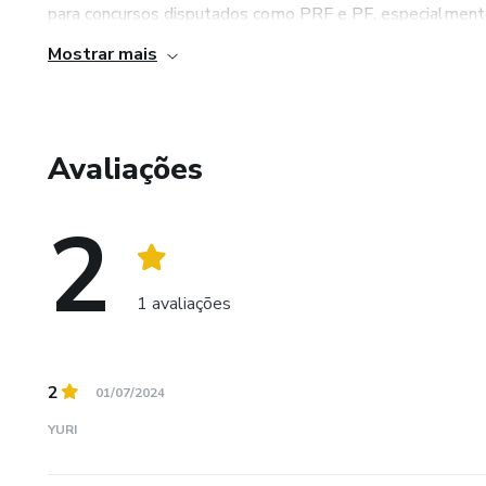
para concursos disputados como PRF e PF, especialment
Mostrar mais
Avaliações
2
1 avaliações
2
01/07/2024
YURI