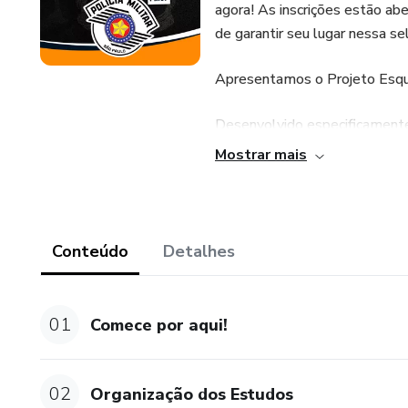
agora! As inscrições estão a
de garantir seu lugar nessa se
Apresentamos o Projeto Es
Desenvolvido especificamente
dominar o concurso da PMSP, 
Mostrar mais
abordagem completa e integra
O que incluímos para sua prep
Conteúdo
Detalhes
Método 360: Revisões teóricas
cada tópico.
01
Comece por aqui!
Resumo Sintetizado: Acompanha
Caderno de Exercícios Coment
02
Organização dos Estudos
que espelham o estilo e o rig