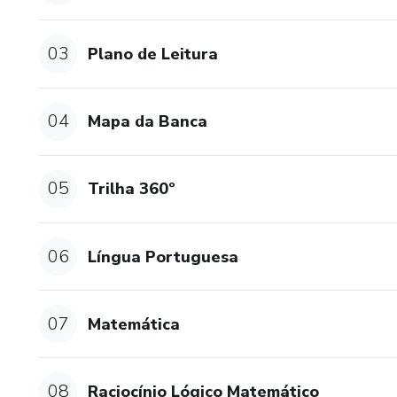
Turma de Simulados: Particip
03
Plano de Leitura
reais de prova.
Mentoria de Estudos: Orienta
04
Mapa da Banca
estudo para maximizar sua pe
Plano de Leitura (Vade Mecum
05
Trilha 360º
pertinentes e estratégicas.
Raio X da Banca FGV: Análise
06
Língua Portuguesa
questões e qual conteúdo é m
Trilha 360: Uma metodologia i
07
Matemática
dos conteúdos estudados.
Por que Escolher o Projeto 
08
Raciocínio Lógico Matemático