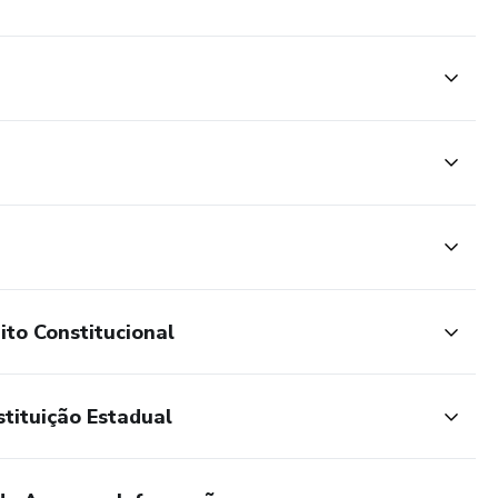
P, você não está apenas se preparando para passar, mas
rama é desenhado por especialistas em concursos públicos
 FGV e têm um histórico comprovado de ajudar candidatos a
scapar! Inscreva-se!
ito Constitucional
tituição Estadual