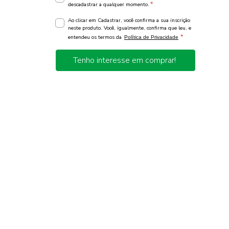
*
descadastrar a qualquer momento.
Ao clicar em Cadastrar, você confirma a sua inscrição
neste produto. Você, igualmente, confirma que leu, e
*
entendeu os termos da
Política de Privacidade
Tenho interesse em comprar!