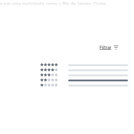
e em uma metrópole como o Rio de Janeiro. Come...
Filtrar