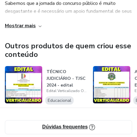
Sabemos que a jornada do concurso público é muito
desgastante e é necessário um apoio fundamental de seus
familiares.
Mostrar mais
Conte comigo!
Outros produtos de quem criou esse
conteúdo
TÉCNICO
JUDICIÁRIO - TJSC
2024 - edital
Edital Verticalizado Oficial
verticalizado
-
Educacional
Dúvidas frequentes