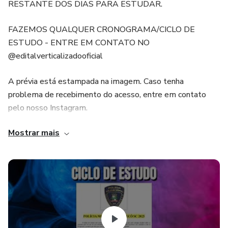
RESTANTE DOS DIAS PARA ESTUDAR.
FAZEMOS QUALQUER CRONOGRAMA/CICLO DE
ESTUDO - ENTRE EM CONTATO NO
@editalverticalizadooficial
A prévia está estampada na imagem. Caso tenha
problema de recebimento do acesso, entre em contato
pelo nosso Instagram.
Mostrar mais
Organização leva à aprovação!
NÃO SE ESQUEÇA DE DAR 5 ESTRELAS NA
AVALIAÇÃO <3
BOM ESTUDO!