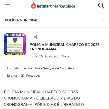
Ir
Ir
Ir
para
para
para
o
o
o
conteúdo
pagamento
rodapé
POLÍCIA MUNICIPAL CHAPECÓ SC 2025 - CRONOGRAMA
principal
POLÍCIA MUNICIPAL CHAPECÓ SC 2025 -
CRONOGRAMA
Edital Verticalizado Oficial
Formato
:
Cursos Online e Serviços de Assinatura
Idioma
:
Português
POLÍCIA MUNICIPAL CHAPECÓ SC 2025 -
CRONOGRAMA - É LIBERADO 7 DIAS DO
CRONOGRAMA. PÓS 8 DIAS É LIBERADO O