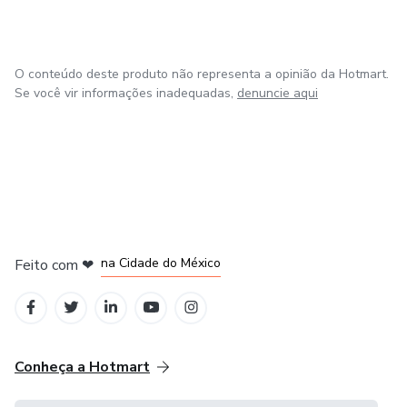
O conteúdo deste produto não representa a opinião da Hotmart.
Se você vir informações inadequadas,
denuncie aqui
em Bogotá
em Amsterdam
em Madrid
na Cidade do México
Feito com
❤
em Belo Horizonte
Conheça a Hotmart