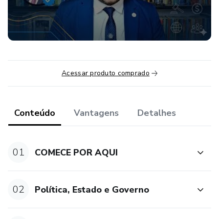
Estado, Governos, Ideologias, Cidadania, Poderes, entre
muitos outros assuntos instigantes.
Veja abaixo a nossa apresentação do curso e inscreva-se já!
Acessar produto comprado
Conteúdo
Vantagens
Detalhes
01
COMECE POR AQUI
02
Política, Estado e Governo