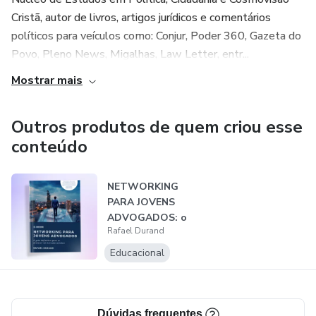
Cristã, autor de livros, artigos jurídicos e comentários
políticos para veículos como: Conjur, Poder 360, Gazeta do
Povo, Pleno News, Migalhas, Law Letter, entr...
Mostrar mais
Outros produtos de quem criou esse
conteúdo
NETWORKING
PARA JOVENS
ADVOGADOS: o
Rafael Durand
guia definitivo para
se...
Educacional
Dúvidas frequentes