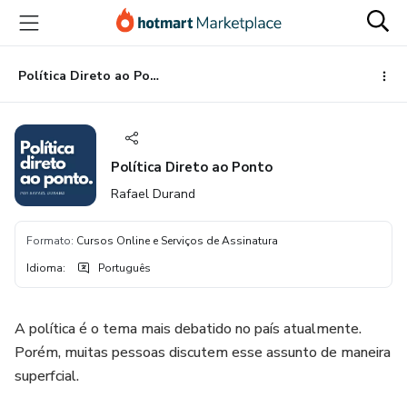
Ir
Ir
Ir
para
para
para
o
o
o
conteúdo
pagamento
rodapé
Política Direto ao Ponto
principal
Política Direto ao Ponto
Rafael Durand
Formato
:
Cursos Online e Serviços de Assinatura
Idioma
:
Português
A política é o tema mais debatido no país atualmente.
Porém, muitas pessoas discutem esse assunto de maneira
superfcial.