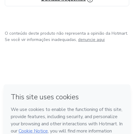
O conteúdo deste produto não representa a opinião da Hotmart.
Se você vir informações inadequadas,
denuncie aqui
em Amsterdam
em Madrid
em Bogotá
Feito com
❤
em Belo Horizonte
na Cidade do México
Conheça a Hotmart