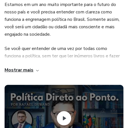
Estamos em um ano muito importante para o futuro do
nosso país e você precisa entender com clareza como
funciona a engrenagem política no Brasil. Somente assim,
você será um cidadão ou cidadã mais consciente e mais
engajado na sociedade.
Se você quer entender de uma vez por todas como
funciona a política, sem ter que ler inúmeros livros e fazer
cursos longos e enfadonhos, o Curso Política Direto ao
Mostrar mais
Ponto é para você!
Aqui trataremos de tópicos fundamentais sobre esse
assunto, sempre de uma maneira didática, objetiva, sem
rodeios e DIRETO AO PONTO, pois sabemos que seu
tempo é muito precioso.
São 15 aulas + extras para aprender sobre Política,