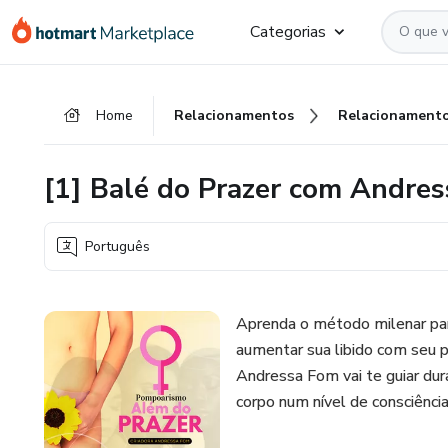
Ir
Ir
Ir
Categorias
para
para
para
o
o
o
conteúdo
pagamento
rodapé
Home
Relacionamentos
Relacionament
principal
[1] Balé do Prazer com Andre
Português
Aprenda o método milenar par
aumentar sua libido com seu p
Andressa Fom vai te guiar dur
corpo num nível de consciência