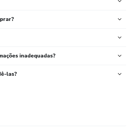
mprar?
rmações inadequadas?
ê-las?