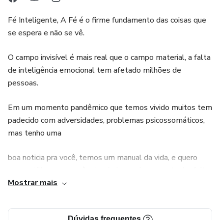
Fé Inteligente, A Fé é o firme fundamento das coisas que
se espera e não se vê.
O campo invisível é mais real que o campo material, a falta
de inteligência emocional tem afetado milhões de
pessoas.
Em um momento pandêmico que temos vivido muitos tem
padecido com adversidades, problemas psicossomáticos,
mas tenho uma
boa noticia pra você, temos um manual da vida, e quero
compartilhar com você e te ajudar, assim como tenho feito
Mostrar mais
a quase 25 anos.
Vida Emocional
Dúvidas frequentes