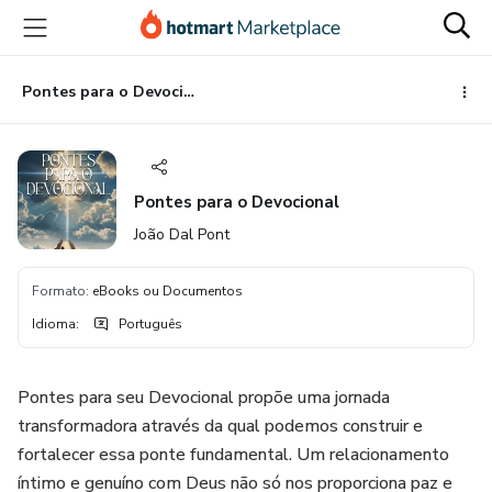
Ir
Ir
Ir
para
para
para
o
o
o
conteúdo
pagamento
rodapé
Pontes para o Devocional
principal
Pontes para o Devocional
João Dal Pont
Formato
:
eBooks ou Documentos
Idioma
:
Português
Pontes para seu Devocional propõe uma jornada
transformadora através da qual podemos construir e
fortalecer essa ponte fundamental. Um relacionamento
íntimo e genuíno com Deus não só nos proporciona paz e