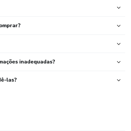
comprar?
rmações inadequadas?
ê-las?