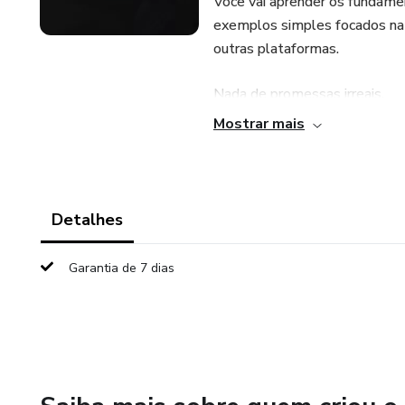
Você vai aprender os fundam
exemplos simples focados n
outras plataformas.
Nada de promessas irreais.
Mostrar mais
Apenas o passo a passo essenc
passos com segurança.
📄 Produto digital em PDF
Detalhes
⏱️ Acesso imediato após a c
Garantia de 7 dias
🔓 Acesso protegido pela Ho