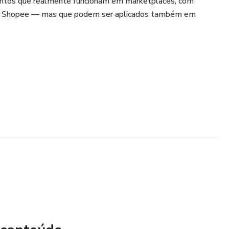
entos que realmente funcionam em marketplaces, com
a Shopee — mas que podem ser aplicados também em
ial para evitar os erros mais comuns e dar seus primeiros
ompra
tmart