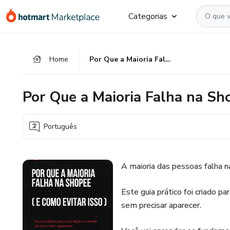
Ir
Ir
Ir
Categorias
para
para
para
o
o
o
conteúdo
pagamento
rodapé
Home
Por Que a Maioria Falha na Shopee (E Como Evitar Isso)
principal
Por Que a Maioria Falha na Sho
Português
A maioria das pessoas falha n
Este guia prático foi criado 
sem precisar aparecer.