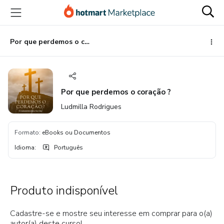
Ir
Ir
Ir
para
para
para
o
o
o
conteúdo
pagamento
rodapé
Por que perdemos o coração ?
principal
Por que perdemos o coração ?
Ludmilla Rodrigues
Formato
:
eBooks ou Documentos
Idioma
:
Português
Produto indisponível
Cadastre-se e mostre seu interesse em comprar para o(a)
autor(a) deste curso!