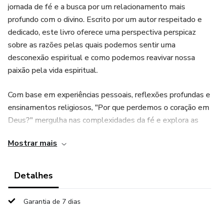
jornada de fé e a busca por um relacionamento mais
profundo com o divino. Escrito por um autor respeitado e
dedicado, este livro oferece uma perspectiva perspicaz
sobre as razões pelas quais podemos sentir uma
desconexão espiritual e como podemos reavivar nossa
paixão pela vida espiritual.
Com base em experiências pessoais, reflexões profundas e
ensinamentos religiosos, "Por que perdemos o coração em
Deus?" mergulha nas complexidades da fé e explora as
situações que podem levar à perda da conexão com o
Mostrar mais
divino. O autor oferece insights e conselhos práticos para
superar os desafios espirituais, reconectar-se com o amor
de Deus e encontrar uma nova inspiração e significado na
Detalhes
vida espiritual.
Garantia de 7 dias
Este livro vai além de simplesmente identificar os