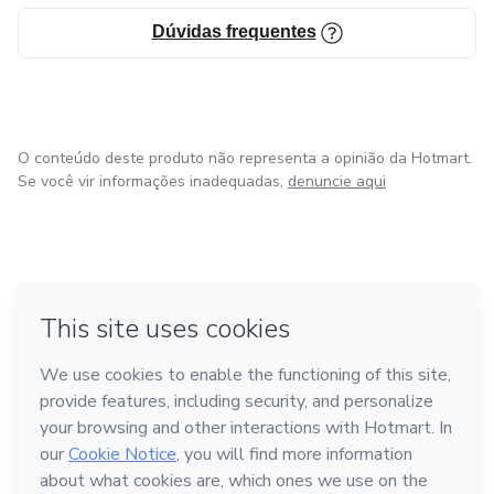
Dúvidas frequentes
O conteúdo deste produto não representa a opinião da Hotmart.
Se você vir informações inadequadas,
denuncie aqui
em Bogotá
em Amsterdam
em Madrid
na Cidade do México
Feito com
❤
em Belo Horizonte