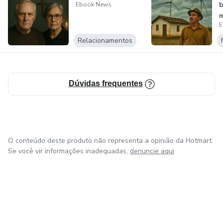
b
Ebook News
m
E
i
Relacionamentos
Dúvidas frequentes
O conteúdo deste produto não representa a opinião da Hotmart.
Se você vir informações inadequadas,
denuncie aqui