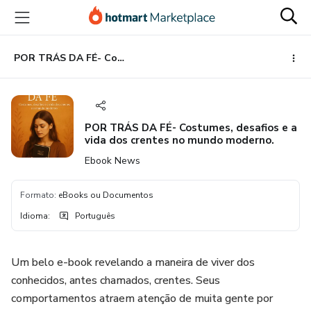
Ir
Ir
Ir
para
para
para
o
o
o
conteúdo
pagamento
rodapé
POR TRÁS DA FÉ- Costumes, desafios e a vida dos crentes no mundo moderno.
principal
POR TRÁS DA FÉ- Costumes, desafios e a
vida dos crentes no mundo moderno.
Ebook News
Formato
:
eBooks ou Documentos
Idioma
:
Português
Um belo e-book revelando a maneira de viver dos
conhecidos, antes chamados, crentes. Seus
comportamentos atraem atenção de muita gente por