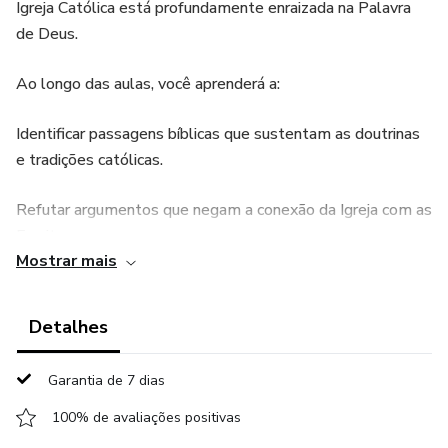
Igreja Católica está profundamente enraizada na Palavra
de Deus.
Ao longo das aulas, você aprenderá a:
Identificar passagens bíblicas que sustentam as doutrinas
e tradições católicas.
Refutar argumentos que negam a conexão da Igreja com as
Escrituras.
Mostrar mais
Fortalecer sua fé com um conhecimento sólido e
fundamentado na Bíblia.
Detalhes
Com uma abordagem clara e acessível, este curso é ideal
Garantia de 7 dias
tanto para quem busca aprofundar sua fé quanto para
quem deseja compartilhar a verdade com outras pessoas.
100% de avaliações positivas
Encontre respostas, compreenda a história e veja como a