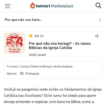
Ir
Ir
Ir
para
para
para
o
o
o
conteúdo
pagamento
rodapé
Por que não sou herege? - As raizes Bíblicas da Igreja Católia
principal
5.0
(
1
)
Por que não sou herege? - As raizes
Bíblicas da Igreja Católia
Ariel Lazari
Formato
:
Cursos Online e Serviços de Assinatura
Idioma
:
Português
Você já se perguntou onde estão os fundamentos da Igreja
Católica nas Escrituras? Este curso foi criado para quem
deseja entender e explicar, com base na Bíblia, como a