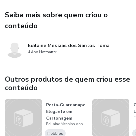
- Aprender uma peça fácil e vendável
Saiba mais sobre quem criou o
- Lucrar com produtos personalizados
conteúdo
- Criar presentes afetivos com acabamento profissional
Edilaine Messias dos Santos Toma
4 Ano Hotmarter
- Aumentar o ticket médio com peças que encantam à
primeira vista
Outros produtos de quem criou esse
conteúdo
Porta-Guardanapo
C
Elegante em
L
Cartonagem
Edilaine Messias dos Santos Toma
Hobbies