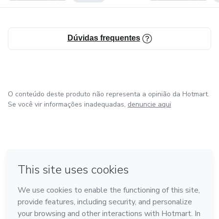
Dúvidas frequentes
O conteúdo deste produto não representa a opinião da Hotmart.
Se você vir informações inadequadas,
denuncie aqui
em Bogotá
em Amsterdam
em Madrid
na Cidade do México
Feito com
❤
em Belo Horizonte