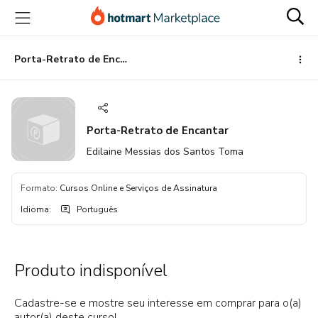
Ir
Ir
Ir
para
para
para
o
o
o
conteúdo
pagamento
rodapé
Porta-Retrato de Encantar
principal
Porta-Retrato de Encantar
Edilaine Messias dos Santos Toma
Formato
:
Cursos Online e Serviços de Assinatura
Idioma
:
Português
Produto indisponível
Cadastre-se e mostre seu interesse em comprar para o(a)
autor(a) deste curso!