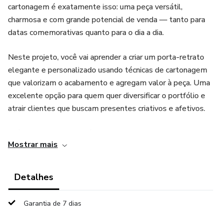
cartonagem é exatamente isso: uma peça versátil,
charmosa e com grande potencial de venda — tanto para
datas comemorativas quanto para o dia a dia.
Neste projeto, você vai aprender a criar um porta-retrato
elegante e personalizado usando técnicas de cartonagem
que valorizam o acabamento e agregam valor à peça. Uma
excelente opção para quem quer diversificar o portfólio e
atrair clientes que buscam presentes criativos e afetivos.
Além disso, essa peça é perfeita para vender em feiras,
Mostrar mais
lojas de presentes, datas como Dia das Mães, Dia dos
Pais, Natal ou até como lembrancinha de eventos
(aniversários, casamentos, batizados). Um verdadeiro
Detalhes
coringa no seu catálogo!
Garantia de 7 dias
Indicado para quem quer: