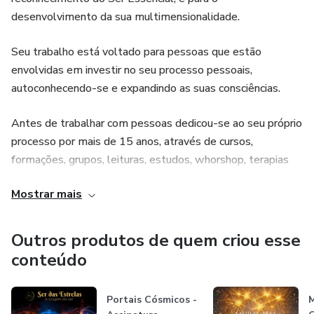
Estrelas trarão seu conhecimento, técnicas e canalizações
desenvolvimento da sua multimensionalidade.
ativando os nossos próprios códigos e memórias estelares
para a liberação das limitações densificadas nos nossos
Seu trabalho está voltado para pessoas que estão
corpos permitindo-nos transitar para novos padrões
envolvidas em investir no seu processo pessoais,
frequenciais.
autoconhecendo-se e expandindo as suas consciências.
Seres das dimensões mais elevadas estarão conosco em
Antes de trabalhar com pessoas dedicou-se ao seu próprio
todas as sessões conduzindo os nossos processos
processo por mais de 15 anos, através de cursos,
multidimensionais.
formações, grupos, leituras, estudos, whorshop, terapias
dentre outras coisas.
Caso não seja possível participar ao vivo, poderá fazer a
Mostrar mais
sessão com a gravação que ficará disponibilizada na
Formada e certificada em mais de 20 técnicas e
plataforma.
ferramentas energéticas, facilitadora de algumas delas,
Outros produtos de quem criou esse
descobriu junto aos Seres das Estrelas o seu propósito, e
conteúdo
Sejam muito bem-vindos a mais um nível de expansão!
desde então dedica-se a esse projeto inteiramente.
Portais Cósmicos -
M