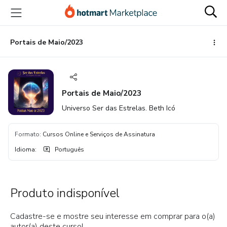
Ir
Ir
Ir
para
para
para
o
o
o
conteúdo
pagamento
rodapé
Portais de Maio/2023
principal
Portais de Maio/2023
Universo Ser das Estrelas. Beth Icó
Formato
:
Cursos Online e Serviços de Assinatura
Idioma
:
Português
Produto indisponível
Cadastre-se e mostre seu interesse em comprar para o(a)
autor(a) deste curso!