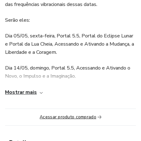
das frequências vibracionais dessas datas.
Serão eles:
Dia 05/05, sexta-feira, Portal 5.5, Portal do Eclipse Lunar
e Portal da Lua Cheia, Acessando e Ativando a Mudança, a
Liberdade e a Coragem.
Dia 14/05, domingo, Portal 5.5, Acessando e Ativando o
Novo, o Impulso e a Imaginação.
Dia 19/05, sexta-feira, Portal da Lua Nova, Ativando o
Mostrar mais
Semear, a Concentração e as Soluções Rápidas.
Dia 23/05, terça-feira, Portal 5.5, Acessando e Ativando a
Acessar produto comprado
Entrega, a Confiança e a Espontaneidade.
Dia 27/05, sábado, Portal da Lua Crescente, Ativando o