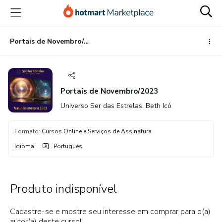
Ir
Ir
Ir
para
para
para
o
o
o
conteúdo
pagamento
rodapé
Portais de Novembro/2023
principal
Portais de Novembro/2023
Universo Ser das Estrelas. Beth Icó
Formato
:
Cursos Online e Serviços de Assinatura
Idioma
:
Português
Produto indisponível
Cadastre-se e mostre seu interesse em comprar para o(a)
autor(a) deste curso!