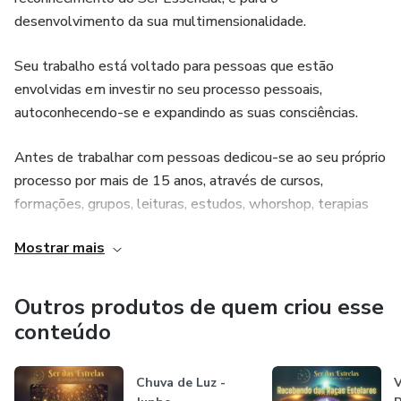
onde os Seres das Estrelas trarão seu conhecimento,
desenvolvimento da sua multimensionalidade.
técnicas e canalizações ativando os nossos próprios
códigos e memórias estelares para a liberação das
Seu trabalho está voltado para pessoas que estão
limitações densificadas nos nossos corpos permitindo-nos
envolvidas em investir no seu processo pessoais,
transitar para novos padrões frequenciais.
autoconhecendo-se e expandindo as suas consciências.
Seres das dimensões mais elevadas estarão conosco em
Antes de trabalhar com pessoas dedicou-se ao seu próprio
todas as sessões conduzindo os nossos processos
processo por mais de 15 anos, através de cursos,
multidimensionais.
formações, grupos, leituras, estudos, whorshop, terapias
dentre outras coisas.
Caso não seja possível participar ao vivo, poderá fazer a
Mostrar mais
sessão com a gravação que ficará disponibilizada na
Formada e certificada em mais de 20 técnicas e
plataforma.
ferramentas energéticas, facilitadora de algumas delas,
Outros produtos de quem criou esse
descobriu junto aos Seres das Estrelas o seu propósito, e
conteúdo
Sejam muito bem-vindos a mais um nível de expansão!
desde então dedica-se a esse projeto inteiramente.
Chuva de Luz -
V