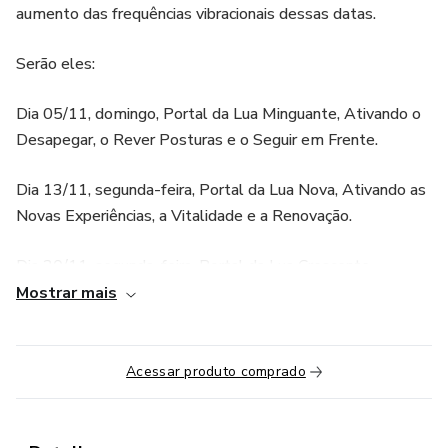
aumento das frequências vibracionais dessas datas.
Serão eles:
Dia 05/11, domingo, Portal da Lua Minguante, Ativando o
Desapegar, o Rever Posturas e o Seguir em Frente.
Dia 13/11, segunda-feira, Portal da Lua Nova, Ativando as
Novas Experiências, a Vitalidade e a Renovação.
Dia 20/11, segunda-feira, Portal da Lua Crescente,
Ativando o Resgatar, o que Realmente Importa e o
Mostrar mais
Investir.
Dia 27/11, segunda-feira, Portal da Lua Cheia, Ativando a
Acessar produto comprado
Leveza, a Consistência e a Flexibilidade.
Dia 29/11, quarta-feira, Portal 11.11, Acessando e