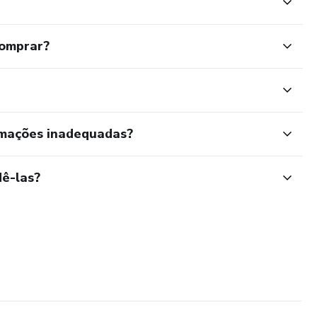
comprar?
rmações inadequadas?
ê-las?