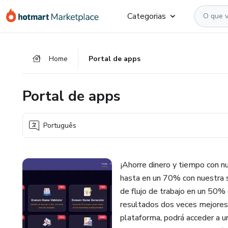
Ir
Ir
Ir
Categorias
para
para
para
o
o
o
conteúdo
pagamento
rodapé
Home
Portal de apps
principal
Portal de apps
Português
¡Ahorre dinero y tiempo con n
hasta en un 70% con nuestra 
de flujo de trabajo en un 50%
resultados dos veces mejores
plataforma, podrá acceder a u