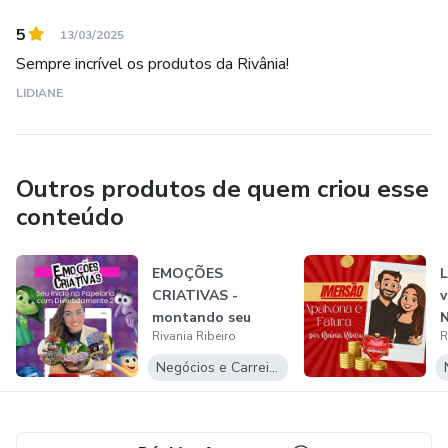
licença-maternidade.
5
13/03/2025
Sempre incrível os produtos da Rivânia!
* Pessoas que desejam um novo hobby para se divertir nas
horas vagas e ainda faturar com isso.
LIDIANE
Outros produtos de quem criou esse
conteúdo
EMOÇÕES
L
CRIATIVAS -
v
montando seu
Rivania Ribeiro
R
primeiro portfólio
Negócios e Carreira