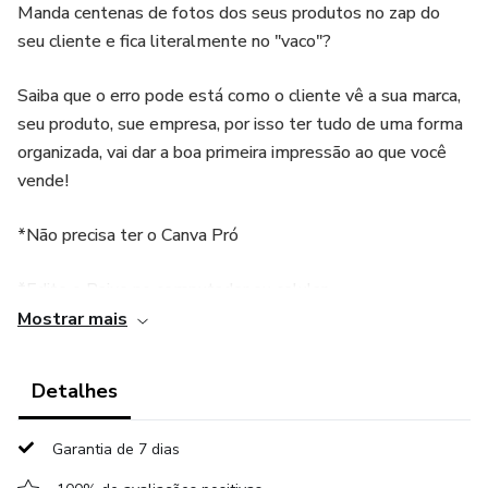
Manda centenas de fotos dos seus produtos no zap do
seu cliente e fica literalmente no "vaco"?
Saiba que o erro pode está como o cliente vê a sua marca,
seu produto, sue empresa, por isso ter tudo de uma forma
organizada, vai dar a boa primeira impressão ao que você
vende!
*Não precisa ter o Canva Pró
*Edite e Baixe no computador ou celular.
Mostrar mais
*Na edição você pode incluir seu logotipo,foto, editar
textos e suas redes sociais.
Detalhes
Garantia de 7 dias