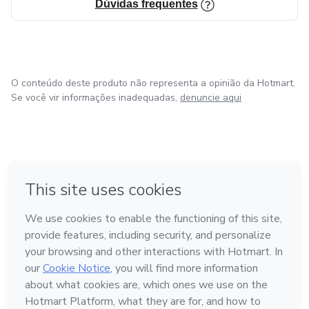
Dúvidas frequentes
O conteúdo deste produto não representa a opinião da Hotmart.
Se você vir informações inadequadas,
denuncie aqui
em Bogotá
em Amsterdam
em Madrid
na Cidade do México
Feito com
❤
em Belo Horizonte
Conheça a Hotmart