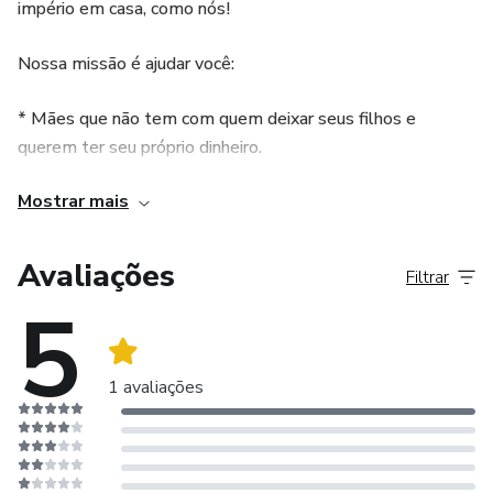
império em casa, como nós!
Nossa missão é ajudar você:
* Mães que não tem com quem deixar seus filhos e
querem ter seu próprio dinheiro.
Mostrar mais
* Pessoas que querem uma renda extra trabalhando de
casa.
Avaliações
Filtrar
* Mães que adoram fazer artesanato e querem monetizar
5
essa paixão.
* Profissionais frustradas com o trabalho ou carreira atual
1 avaliações
que querem fazer outra coisa para se sentirem felizes e
realizadas.
* Mães que não querem voltar para o trabalho depois da