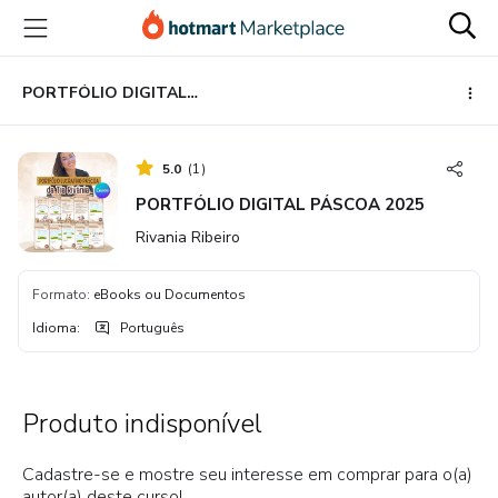
Ir
Ir
Ir
para
para
para
o
o
o
conteúdo
pagamento
rodapé
PORTFÓLIO DIGITAL PÁSCOA 2025
principal
5.0
(
1
)
PORTFÓLIO DIGITAL PÁSCOA 2025
Rivania Ribeiro
Formato
:
eBooks ou Documentos
Idioma
:
Português
Produto indisponível
Cadastre-se e mostre seu interesse em comprar para o(a)
autor(a) deste curso!