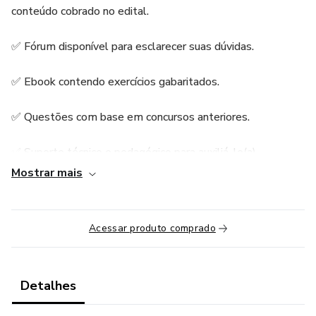
conteúdo cobrado no edital.
✅ Fórum disponível para esclarecer suas dúvidas.
✅ Ebook contendo exercícios gabaritados.
✅ Questões com base em concursos anteriores.
✅ Suporte técnico e pedagógico para auxiliá-lo(a).
Mostrar mais
✅ Estude em qualquer plataforma que seja conveniente
para você.
Acessar produto comprado
✅ Acesso ilimitado a todo o conteúdo liberado por um ano.
✅ Certificado
Detalhes