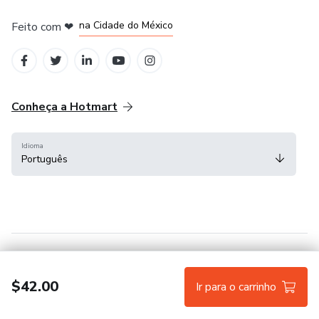
em Bogotá
em Amsterdam
em Madrid
na Cidade do México
Feito com
❤
em Belo Horizonte
Conheça a Hotmart
Idioma
Português
Central de ajuda
Termos
Privacidade
Cookies
$42.00
Ir para o carrinho
Hotmart — 2011-2026 © Todos os direitos reservados.