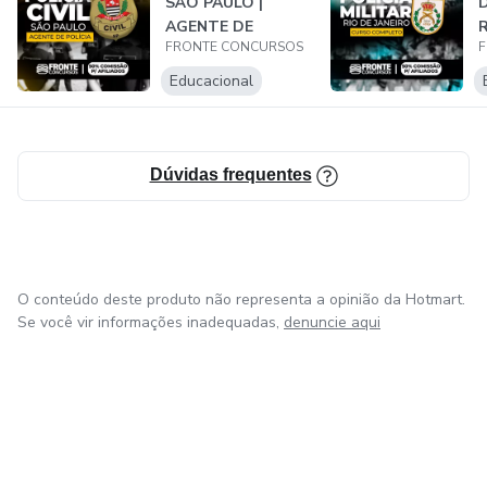
SÃO PAULO |
AGENTE DE
R
FRONTE CONCURSOS
F
POLÍCIA
Educacional
Dúvidas frequentes
O conteúdo deste produto não representa a opinião da Hotmart.
Se você vir informações inadequadas,
denuncie aqui