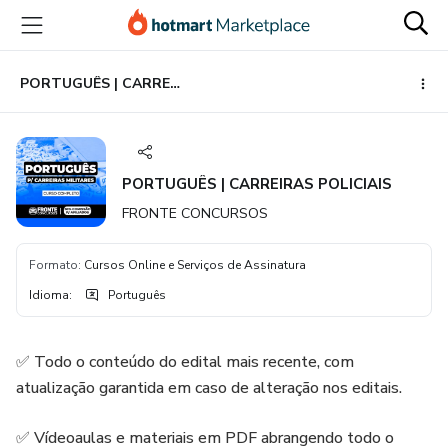
Ir
Ir
Ir
para
para
para
o
o
o
conteúdo
pagamento
rodapé
PORTUGUÊS | CARREIRAS POLICIAIS
principal
PORTUGUÊS | CARREIRAS POLICIAIS
FRONTE CONCURSOS
Formato
:
Cursos Online e Serviços de Assinatura
Idioma
:
Português
✅ Todo o conteúdo do edital mais recente, com
atualização garantida em caso de alteração nos editais.
✅ Vídeoaulas e materiais em PDF abrangendo todo o