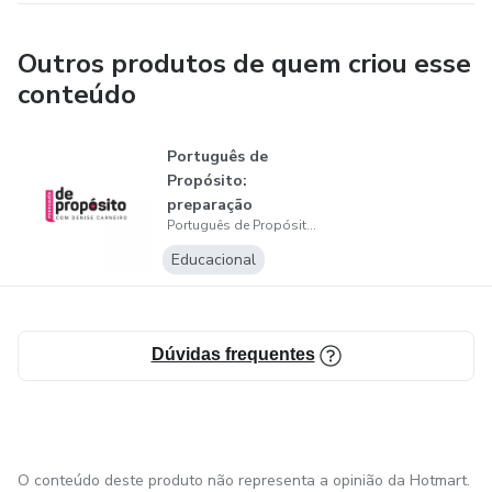
Outros produtos de quem criou esse
conteúdo
Português de
Propósito:
preparação
Português de Propósito - com a professora Denise Carneiro
completa para
concursos p...
Educacional
Dúvidas frequentes
O conteúdo deste produto não representa a opinião da Hotmart.