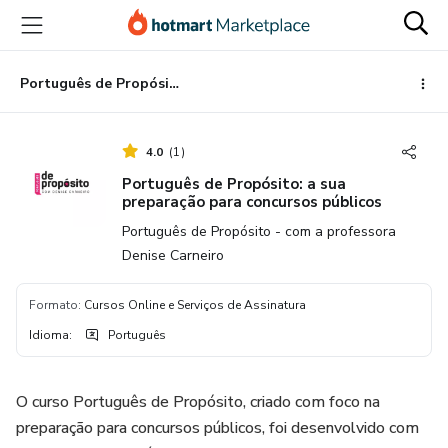
Ir
Ir
Ir
para
para
para
o
o
o
conteúdo
pagamento
rodapé
Português de Propósito: a sua preparação para concursos públicos
principal
4.0
(
1
)
Português de Propósito: a sua
preparação para concursos públicos
Português de Propósito - com a professora
Denise Carneiro
Formato
:
Cursos Online e Serviços de Assinatura
Idioma
:
Português
O curso Português de Propósito, criado com foco na
preparação para concursos públicos, foi desenvolvido com