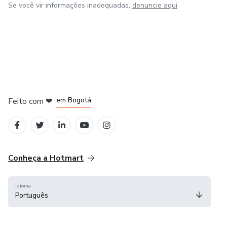
Se você vir informações inadequadas,
denuncie aqui
em Amsterdam
em Madrid
em Bogotá
Feito com
❤
em Belo Horizonte
na Cidade do México
Conheça a Hotmart
Idioma
Português