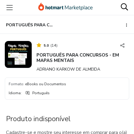
Ir
Ir
Ir
para
para
para
o
o
o
conteúdo
pagamento
rodapé
PORTUGUÊS PARA CONCURSOS - EM MAPAS MENTAIS
principal
5.0
(
14
)
PORTUGUÊS PARA CONCURSOS - EM
MAPAS MENTAIS
ADRIANO KARKOW DE ALMEIDA
Formato
:
eBooks ou Documentos
Idioma
:
Português
Produto indisponível
Cadastre-se e mostre seu interesse em comprar para o(a)