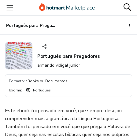
Ir
Ir
Ir
para
para
para
o
o
o
conteúdo
pagamento
rodapé
Português para Pregadores
principal
Português para Pregadores
armando vidigal junior
Formato
:
eBooks ou Documentos
Idioma
:
Português
Este ebook foi pensado em você, que sempre desejou
compreender mais a gramática da Língua Portuguesa.
Também foi pensado em você que que prega a Palavra de
Deus, quer seja nas escolas bíblicas quer seja nos púlpitos