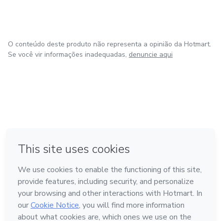
O conteúdo deste produto não representa a opinião da Hotmart.
Se você vir informações inadequadas,
denuncie aqui
em Bogotá
em Amsterdam
em Madrid
na Cidade do México
Feito com
❤
em Belo Horizonte
Conheça a Hotmart