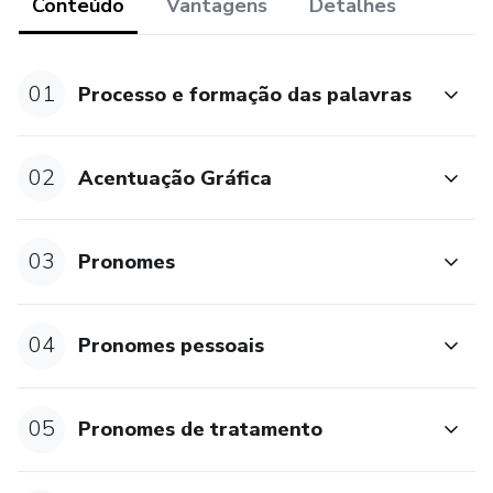
Conteúdo
Vantagens
Detalhes
Conteúdo
01
Processo e formação das palavras
1. Organização textual: interpretação dos sentidos
construídos nos textos; características de textos
descritivos, narrativos e dissertativos; discursos direto e
02
Acentuação Gráfica
indireto; elementos de coesão e coerência.
2. Aspectos semânticos e estilísticos: sentido e emprego
03
Pronomes
dos vocábulos; tempos, modos e aspectos do verbo; uso
dos pronomes; metáfora, metonímia, antítese, eufemismo,
ironia.
04
Pronomes pessoais
3. Aspectos morfológicos: reconhecimento, emprego e
sentido das classes gramaticais em textos; processos de
05
Pronomes de tratamento
formação de palavras; mecanismos de flexão dos nomes e
dos verbos.