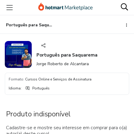
Ir
Ir
Ir
para
para
para
o
o
o
conteúdo
pagamento
rodapé
Português para Saquarema
principal
Português para Saquarema
Jorge Roberto de Alcantara
Formato
:
Cursos Online e Serviços de Assinatura
Idioma
:
Português
Produto indisponível
Cadastre-se e mostre seu interesse em comprar para o(a)
autor(a) deste curso!