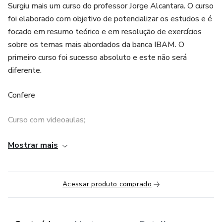
Surgiu mais um curso do professor Jorge Alcantara. O curso
foi elaborado com objetivo de potencializar os estudos e é
focado em resumo teórico e em resolução de exercícios
sobre os temas mais abordados da banca IBAM. O
primeiro curso foi sucesso absoluto e este não será
diferente.
Confere
Curso com videoaulas;
Material exclusivo para o Professor da Prefeitura de
Mostrar mais
SAQUAREMA - RJ
Conteúdo com base no Edital;
Acessar produto comprado
Plataforma com suporte para tirar dúvidas com o professor
Jorge Alcantara.