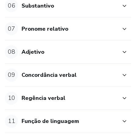
06
Substantivo
4. Processos de constituição dos enunciados: coordenação,
subordinação; concordância verbal e nominal; regência
verbal e nominal; colocação e ordem de palavras na frase.
07
Pronome relativo
5. Sistema gráfico: ortografia; regras de acentuação; uso
dos sinais de pontuação.
08
Adjetivo
6. Funções da linguagem e elementos da comunicação
09
Concordância verbal
10
Regência verbal
11
Função de linguagem