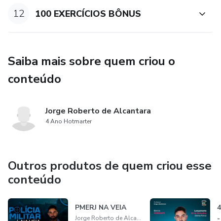
12
100 EXERCÍCIOS BÔNUS
Saiba mais sobre quem criou o
conteúdo
Jorge Roberto de Alcantara
4 Ano Hotmarter
Outros produtos de quem criou esse
conteúdo
PMERJ NA VEIA
4
Jorge Roberto de Alcantara