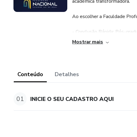
acadêmica transformadora.
Ao escolher a Faculdade Prof
- Conclusão Rápida: Pós-grad
comprometer a qualidade.
Mostrar mais
- Certificação Ágil: Certifica
- TCC Opcional: Flexibilidade 
Conteúdo
Detalhes
- Professores Mestres e Dout
prático.
01
INICIE O SEU CADASTRO AQUI
- Plataforma Moderna: Um ambi
onde estiver.
- Custo Acessível: Com nosso