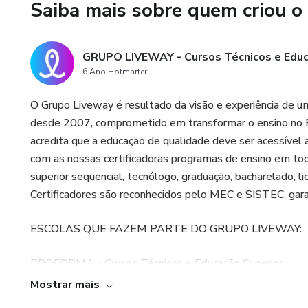
Saiba mais sobre quem criou o
formação de qualidade com va
Esta é a sua oportunidade de i
GRUPO LIVEWAY - Cursos Técnicos e Educ
comprometida com o seu suces
6 Ano Hotmarter
comece agora mesmo sua jorn
O Grupo Liveway é resultado da visão e experiência de 
desde 2007, comprometido em transformar o ensino no Bra
acredita que a educação de qualidade deve ser acessível 
com as nossas certificadoras programas de ensino em tod
superior sequencial, tecnólogo, graduação, bacharelado, l
Certificadores são reconhecidos pelo MEC e SISTEC, garan
ESCOLAS QUE FAZEM PARTE DO GRUPO LIVEWAY:
PROFORMA - Cursos Técnicos e Educação Superior
Mostrar mais
UNITÉCNICO - Cursos Técnicos e Educação Superior