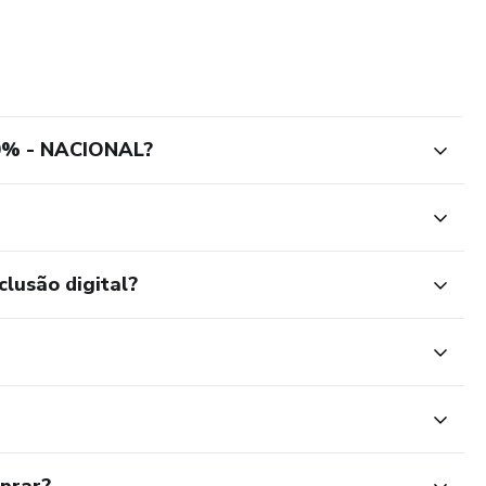
% - NACIONAL?
ida pela excelência acadêmica, acessibilidade e impacto
clusão digital?
, formando profissionais preparados para contribuir de
omprometemo-nos a transformar o aprendizado em resultados
 nossos alunos.