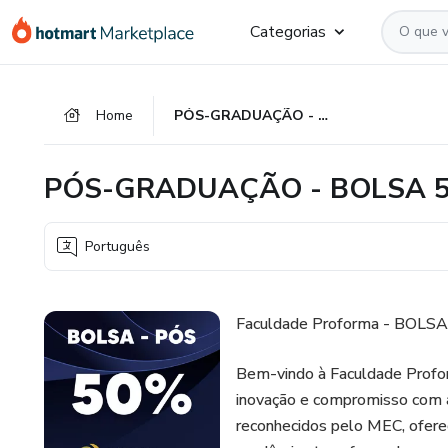
Ir
Ir
Ir
Categorias
para
para
para
o
o
o
conteúdo
pagamento
rodapé
Home
PÓS-GRADUAÇÃO - BOLSA 50% - NACIONAL
principal
PÓS-GRADUAÇÃO - BOLSA 5
Português
Faculdade Proforma - BOLS
Bem-vindo à Faculdade Proform
inovação e compromisso com a
reconhecidos pelo MEC, oferec