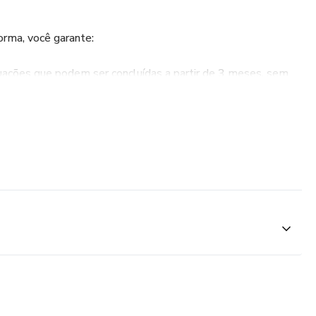
orma, você garante:
uações que podem ser concluídas a partir de 3 meses, sem
do emitido em até 48 horas úteis após a conclusão do curso.
para escolher o formato que melhor se adapta à sua rotina.
ores: Especialistas que unem conhecimento teórico e
ente EAD intuitivo e fácil de usar, para você estudar de
 programa de bolsas parciais, você tem acesso a uma