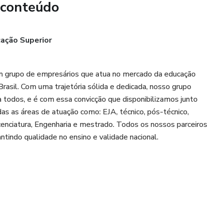
 conteúdo
lores realmente acessíveis.
nvestir na sua carreira com o apoio de uma instituição
ação Superior
so. Não perca tempo, garanta sua bolsa de estudos e
ada na Faculdade Proforma! 🚀
um grupo de empresários que atua no mercado da educação
sil. Com uma trajetória sólida e dedicada, nosso grupo
a todos, e é com essa convicção que disponibilizamos junto
as as áreas de atuação como: EJA, técnico, pós-técnico,
icenciatura, Engenharia e mestrado. Todos os nossos parceiros
tindo qualidade no ensino e validade nacional.