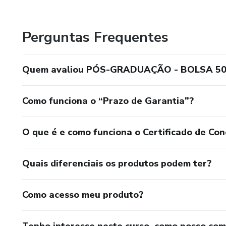
SUPERTEC - Cursos Técnicos e Educação Superior
Perguntas Frequentes
VOAR EDUCAÇÃO
NOSSA VISÃO
Quem avaliou PÓS-GRADUAÇÃO - BOLSA 50
Ser referência nacional em educação a distância, reconhec
Como funciona o “Prazo de Garantia”?
transformador na vida dos nossos alunos.
NOSSA MISSÃO
O que é e como funciona o Certificado de Con
Oferecer uma educação de qualidade, acessível e inclusiva
Quais diferenciais os produtos podem ter?
maneira ética e inovadora em suas áreas de atuação. C
reais, fortalecendo a trajetória pessoal e profissional dos
Como acesso meu produto?
NOSSOS VALORES