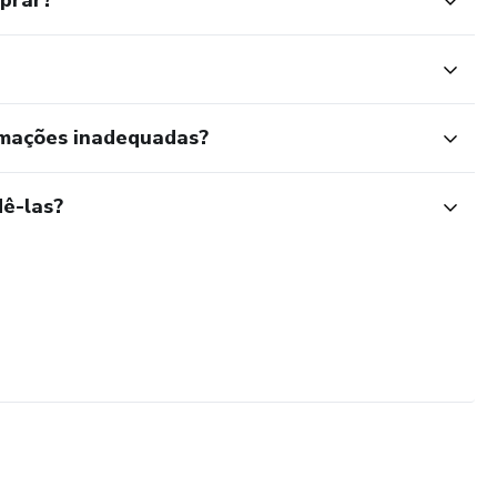
mprar?
rmações inadequadas?
ê-las?