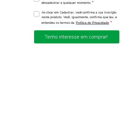
*
descadastrar a qualquer momento.
Ao clicar em Cadastrar, você confirma a sua inscrição
neste produto. Você, igualmente, confirma que leu, e
*
entendeu os termos da
Política de Privacidade
Tenho interesse em comprar!