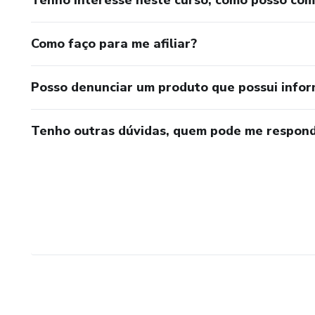
Tenho interesse neste curso, como posso co
- Excelência Acadêmica
Como faço para me afiliar?
- Acessibilidade
- Inovação
Posso denunciar um produto que possui info
- Ética e Responsabilidade
Tenho outras dúvidas, quem pode me respond
- Foco no Aluno
- Credibilidade e Confiança